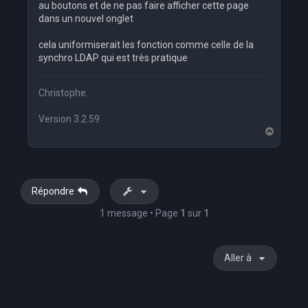
au boutons et de ne pas faire afficher cette page
dans un nouvel onglet
cela uniformiserait les fonction comme celle de la
synchro LDAP qui est très pratique
Christophe.
Version 3.2.59
H
a
u
t
Répondre
1 message • Page
1
sur
1
Aller à