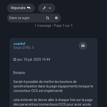
e
Répondre
r
Rechercher
Recherche avancée
c
h
1 message • Page
1
sur
1
e
r
csantof
Citation
Gsup LEVEL 3
jeu. 10 juil. 2025 10:44
Bonjour,
Serait-il possible de mettre les boutons de
synchronisation dans la page équipements lorsque le
connecteur OCS est implémenté.
cela éviterait de devoir aller à chaque fois sur la page
des paramètres/connecteurs/OCS pour avoir accès