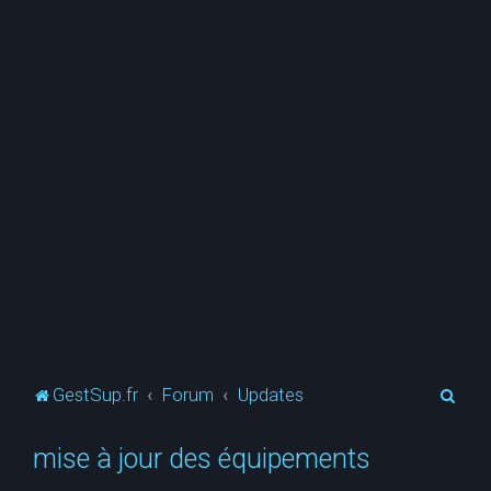
R
GestSup.fr
Forum
Updates
e
mise à jour des équipements
c
h