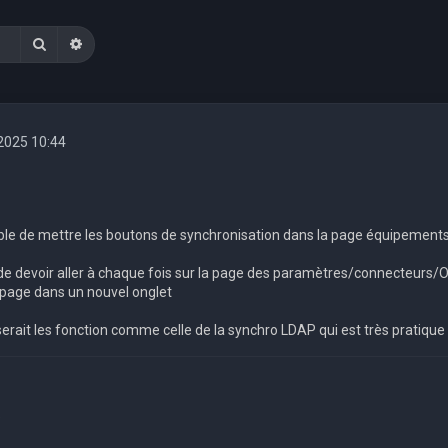
Rechercher
Recherche avancée
. 2025 10:44
sible de mettre les boutons de synchronisation dans la page équipemen
t de devoir aller à chaque fois sur la page des paramètres/connecteurs/
e page dans un nouvel onglet
erait les fonction comme celle de la synchro LDAP qui est très pratique
9