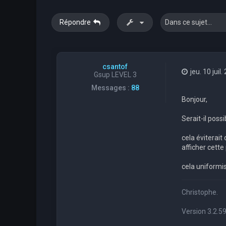
Répondre
csantof
jeu. 10 juil
Gsup LEVEL 3
Messages :
88
Bonjour,
Serait-il pos
cela éviterai
afficher cett
cela uniformis
Christophe.
Version 3.2.5