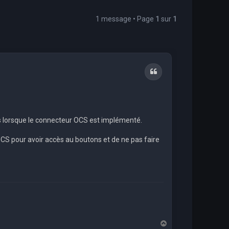
1 message • Page
1
sur
1
Citation
ts lorsque le connecteur OCS est implémenté.
OCS pour avoir accès au boutons et de ne pas faire
H