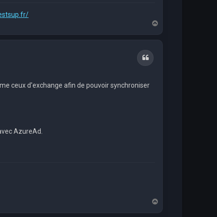
estsup.fr/
H
a
u
t
Citation
comme ceux d'exchange afin de pouvoir synchroniser
 avec AzureAd.
H
a
u