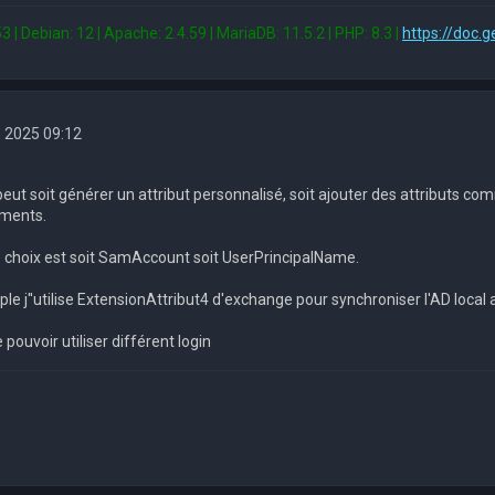
3 | Debian: 12 | Apache: 2.4.59 | MariaDB: 11.5.2 | PHP: 8.3 |
https://doc.g
n 2025 09:12
peut soit générer un attribut personnalisé, soit ajouter des attributs 
éments.
e choix est soit SamAccount soit UserPrincipalName.
 j''utilise ExtensionAttribut4 d'exchange pour synchroniser l'AD local
e pouvoir utiliser différent login
9