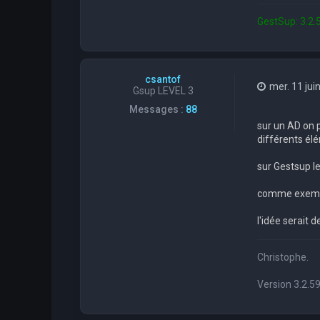
GestSup: 3.2.5
csantof
mer. 11 jui
Gsup LEVEL 3
Messages :
88
sur un AD on 
différents él
sur Gestsup l
comme exemple
l'idée serait d
Christophe.
Version 3.2.5