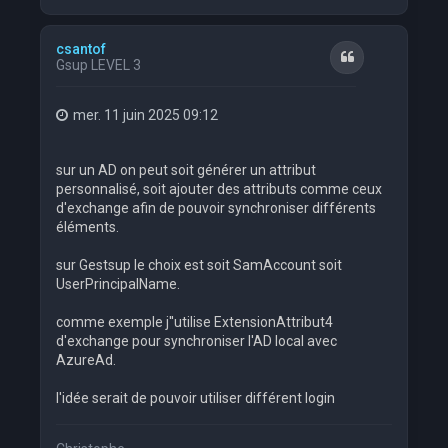
a
u
t
csantof
Citation
Gsup LEVEL 3
mer. 11 juin 2025 09:12
sur un AD on peut soit générer un attribut
personnalisé, soit ajouter des attributs comme ceux
d'exchange afin de pouvoir synchroniser différents
éléments.
sur Gestsup le choix est soit SamAccount soit
UserPrincipalName.
comme exemple j''utilise ExtensionAttribut4
d'exchange pour synchroniser l'AD local avec
AzureAd.
l'idée serait de pouvoir utiliser différent login