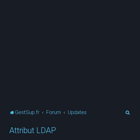
R
GestSup.fr
Forum
Updates
e
Attribut LDAP
c
h