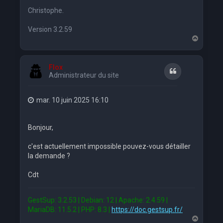
Christophe.
Version 3.2.59
H
a
u
t
Flox
Citation
Administrateur du site
mar. 10 juin 2025 16:10
Bonjour,
c'est actuellement impossible pouvez-vous détailler
la demande ?
Cdt
GestSup: 3.2.53 | Debian: 12 | Apache: 2.4.59 |
MariaDB: 11.5.2 | PHP: 8.3 |
https://doc.gestsup.fr/
H