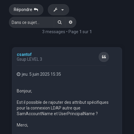
e
Répondre
r
Rechercher
Recherche avancée
c
h
3 messages • Page
1
sur
1
e
r
csantof
Citation
Gsup LEVEL 3
jeu. 5 juin 2025 15:35
Bonjour,
Est il possible de rajouter des attribut spécifiques
pour la connexion LDAP autre que
SamAccountName et UserPrincipalName ?
Merci,