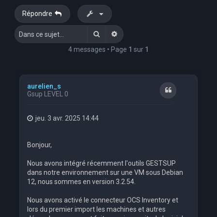
e
Répondre
r
Rechercher
Recherche avancée
c
h
4 messages • Page
1
sur
1
e
r
aurelien_s
Citation
Gsup LEVEL 0
jeu. 3 avr. 2025 14:44
Bonjour,
Nous avons intégré récemment l'outils GESTSUP
dans notre environnement sur une VM sous Debian
12, nous sommes en version 3.2.54.
Nous avons activé le connecteur OCS Inventory et
lors du premier import les machines et autres