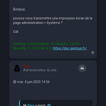
Bonjour,
pouvez-vous transmettre une impression écran de la
page administration > Système ?
Cdt
GestSup: 3.2.53 | Debian: 12 | Apache: 2.4.59 |
MariaDB: 11.5.2 | PHP: 8.3 |
https://doc.gestsup.fr/
H
a
u
t
Flox
Citation
Administrateur du site
mer. 4 juin 2025 14:56
Flox
a écrit :