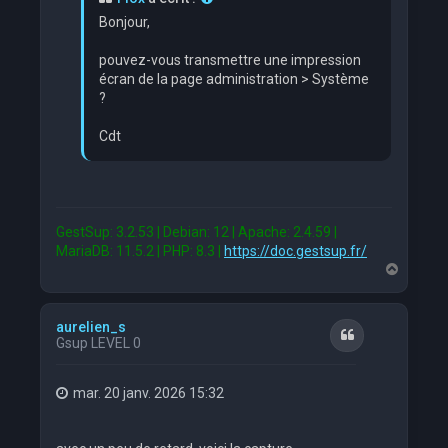
Bonjour,
pouvez-vous transmettre une impression
écran de la page administration > Système
?
Cdt
GestSup: 3.2.53 | Debian: 12 | Apache: 2.4.59 |
MariaDB: 11.5.2 | PHP: 8.3 |
https://doc.gestsup.fr/
H
a
u
t
aurelien_s
Citation
Gsup LEVEL 0
mar. 20 janv. 2026 15:32