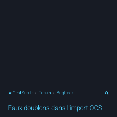
R
GestSup.fr
Forum
Bugtrack
e
Faux doublons dans l'import OCS
c
h