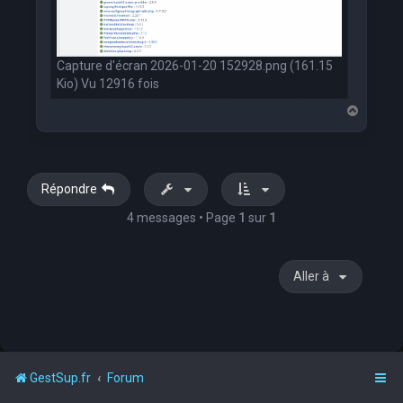
Capture d'écran 2026-01-20 152928.png (161.15
Kio) Vu 12916 fois
H
a
u
t
Répondre
4 messages • Page
1
sur
1
Aller à
GestSup.fr
Forum