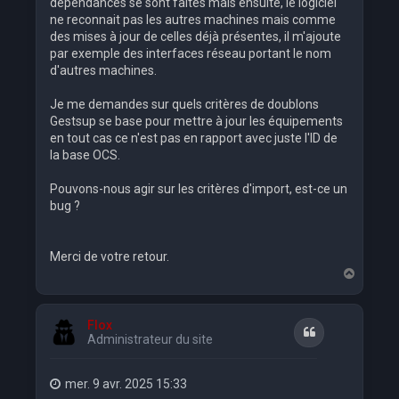
dépendances se sont faites mais ensuite, le logiciel
ne reconnait pas les autres machines mais comme
des mises à jour de celles déjà présentes, il m'ajoute
par exemple des interfaces réseau portant le nom
d'autres machines.
Je me demandes sur quels critères de doublons
Gestsup se base pour mettre à jour les équipements
en tout cas ce n'est pas en rapport avec juste l'ID de
la base OCS.
Pouvons-nous agir sur les critères d'import, est-ce un
bug ?
Merci de votre retour.
H
a
u
t
Flox
Citation
Administrateur du site
mer. 9 avr. 2025 15:33