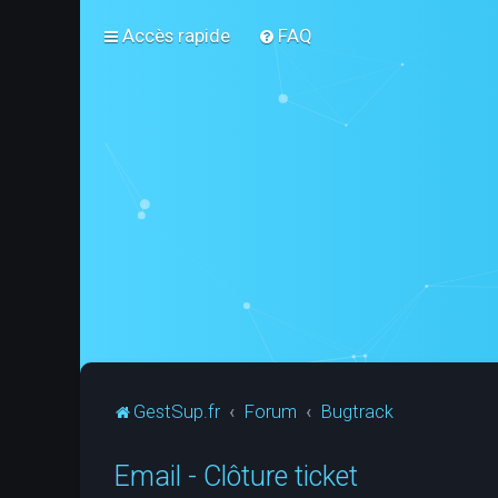
Accès rapide
FAQ
GestSup.fr
Forum
Bugtrack
Email - Clôture ticket