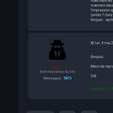
mais sans les 
vraiment dans 
l’impression 
jointes ? chez
bloquer… aprè
lun. 4 mai 
Bonjour,
Merci de repr
Flox
Administrateur du site
Cdt
Messages :
9873
GestSup: 3.2.5