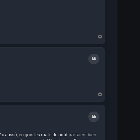
H
a
u
t
Citation
H
a
u
t
Citation
2.x aussi), en gros les mails de notif partaient bien