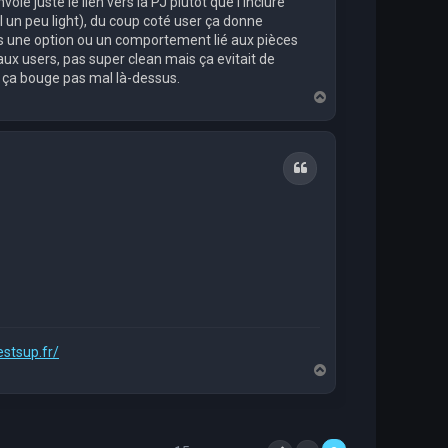
oie juste le lien vers la PJ plutôt que l’inclure
l un peu light), du coup coté user ça donne
pas une option ou un comportement lié aux pièces
aux users, pas super clean mais ça evitait de
e ça bouge pas mal là-dessus.
H
a
u
t
Citation
estsup.fr/
H
a
u
t