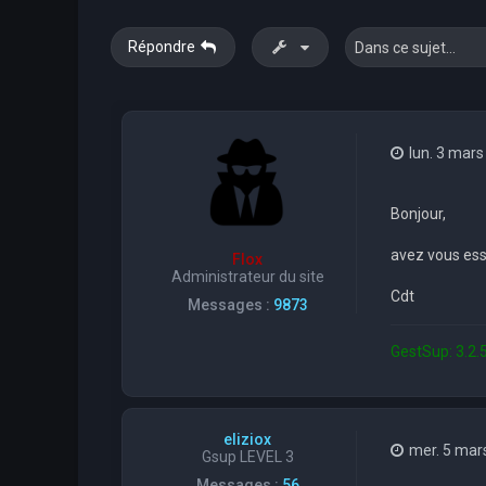
Répondre
lun. 3 mars
Bonjour,
avez vous essa
Flox
Administrateur du site
Cdt
Messages :
9873
GestSup: 3.2.5
eliziox
mer. 5 mar
Gsup LEVEL 3
Messages :
56