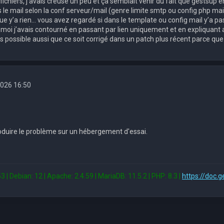
fichiers, j’avais creusé un peu et ça semblait venir du fait que gestsup env
le mail selon la conf serveur/mail (genre limite smtp ou config php mai
que y’a rien… vous avez regardé si dans le template ou config mail y’a 
 moi j’avais contourné en passant par lien uniquement et en expliquant 
s possible aussi que ce soit corrigé dans un patch plus récent parce qu
2026 16:50
oduire le problème sur un hébergement d'essai.
3 | Debian: 12 | Apache: 2.4.59 | MariaDB: 11.5.2 | PHP: 8.3 |
https://doc.g