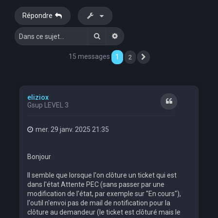
e
Répondre
r
Rechercher
Recherche avancée
c
h
15 messages
1
2
Suivante
e
r
eliziox
Citation
Gsup LEVEL 3
mer. 29 janv. 2025 21:35
Bonjour
Il semble que lorsque l'on clôture un ticket qui est
dans l'état Attente PEC (sans passer par une
modification de l'état, par exemple sur "En cours"),
l'outil n'envoi pas de mail de notification pour la
clôture au demandeur (le ticket est clôturé mais le