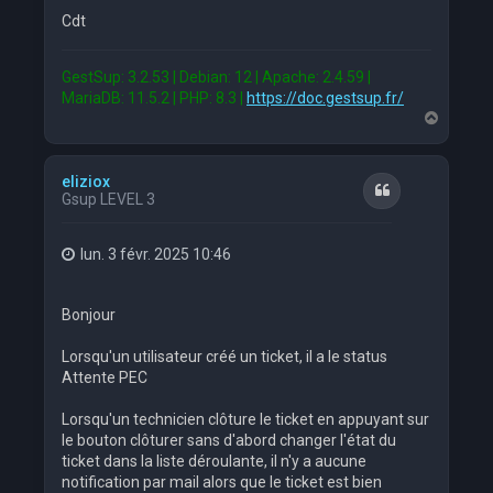
Cdt
GestSup: 3.2.53 | Debian: 12 | Apache: 2.4.59 |
MariaDB: 11.5.2 | PHP: 8.3 |
https://doc.gestsup.fr/
H
a
u
t
eliziox
Citation
Gsup LEVEL 3
lun. 3 févr. 2025 10:46
Bonjour
Lorsqu'un utilisateur créé un ticket, il a le status
Attente PEC
Lorsqu'un technicien clôture le ticket en appuyant sur
le bouton clôturer sans d'abord changer l'état du
ticket dans la liste déroulante, il n'y a aucune
notification par mail alors que le ticket est bien