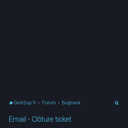
R
GestSup.fr
Forum
Bugtrack
e
Email - Clôture ticket
c
h