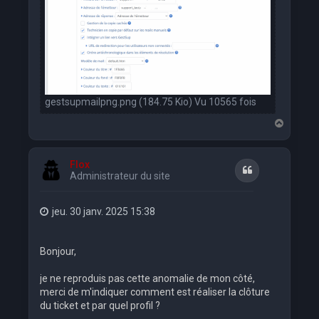
gestsupmailpng.png (184.75 Kio) Vu 10565 fois
H
a
u
t
Flox
Citation
Administrateur du site
jeu. 30 janv. 2025 15:38
Bonjour,
je ne reproduis pas cette anomalie de mon côté,
merci de m'indiquer comment est réaliser la clôture
du ticket et par quel profil ?