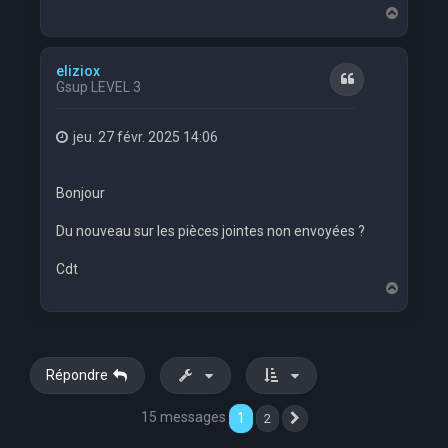
H
a
u
t
eliziox
Citation
Gsup LEVEL 3
jeu. 27 févr. 2025 14:06
Bonjour
Du nouveau sur les pièces jointes non envoyées ?
Cdt
H
a
u
t
Répondre
15 messages
1
2
Suivante