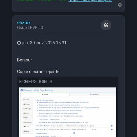
H
a
u
t
eliziox
Citation
Gsup LEVEL 3
jeu. 30 janv. 2025 15:31
Bonjour
Copie d'écran ci-jointe
FICHIERS JOINTS