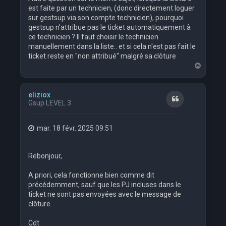
est faite par un technicien, (donc directement loguer
sur gestsup via son compte technicien), pourquoi
gestsup n'attribue pas le ticket automatiquement à
ce technicien ? Il faut choisir le technicien
manuellement dans la liste.. et si cela n'est pas fait le
ticket reste en "non attribué" malgré sa clôture
H
a
u
t
eliziox
Citation
Gsup LEVEL 3
mar. 18 févr. 2025 09:51
Rebonjour,
A priori, cela fonctionne bien comme dit
précédemment, sauf que les PJ incluses dans le
ticket ne sont pas envoyées avec le message de
clôture
Cdt