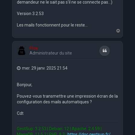
demandeur ne le sait pas s'il ne se connecte pas...)
Version 3.2.53
Les mails fonctionnent pour le reste...
H
a
u
t
Flox
Citation
Administrateur du site
mer. 29 janv. 2025 21:54
Bonjour,
Pouvez-vous transmettre une impression écran de la
configuration des mails automatiques ?
Cdt
GestSup: 3.2.53 | Debian: 12 | Apache: 2.4.59 |
MariaDB: 11.5.2 | PHP: 8.3 |
https://doc.gestsup.fr/