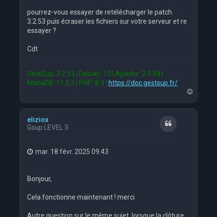
pourrez-vous essayer de retélécharger le patch
3.2.53 puis écraser les fichiers sur votre serveur et re
essayer ?
Cdt
GestSup: 3.2.53 | Debian: 12 | Apache: 2.4.59 |
MariaDB: 11.5.2 | PHP: 8.3 |
https://doc.gestsup.fr/
H
a
u
t
eliziox
Citation
Gsup LEVEL 3
mar. 18 févr. 2025 09:43
Bonjour,
Cela fonctionne maintenant ! merci
Autre question sur le même sujet, lorsque la clôture