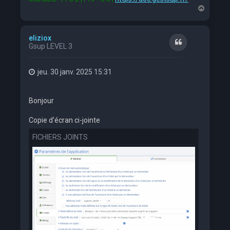
H
a
u
t
eliziox
Citation
Gsup LEVEL 3
jeu. 30 janv. 2025 15:31
Bonjour
Copie d'écran ci-jointe
FICHIERS JOINTS