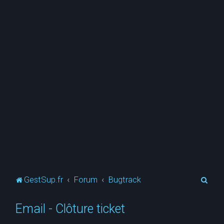
R
GestSup.fr
Forum
Bugtrack
e
Email - Clôture ticket
c
h