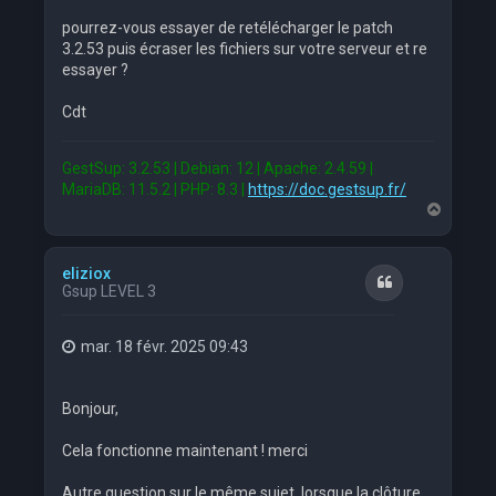
pourrez-vous essayer de retélécharger le patch
3.2.53 puis écraser les fichiers sur votre serveur et re
essayer ?
Cdt
GestSup: 3.2.53 | Debian: 12 | Apache: 2.4.59 |
MariaDB: 11.5.2 | PHP: 8.3 |
https://doc.gestsup.fr/
H
a
u
t
eliziox
Citation
Gsup LEVEL 3
mar. 18 févr. 2025 09:43
Bonjour,
Cela fonctionne maintenant ! merci
Autre question sur le même sujet, lorsque la clôture