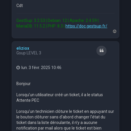
Cdt
GestSup: 3.2.53 | Debian: 12 | Apache: 2.4.59 |
MariaDB: 11.5.2 | PHP: 8.3 |
https://doc.gestsup.fr/
H
a
u
t
eliziox
Citation
Gsup LEVEL 3
lun. 3 févr. 2025 10:46
Bonjour
Lorsqu'un utilisateur créé un ticket, il a le status
Attente PEC
Lorsqu'un technicien clôture le ticket en appuyant sur
le bouton clôturer sans d'abord changer l'état du
ticket dans la liste déroulante, il n'y a aucune
notification par mail alors que le ticket est bien