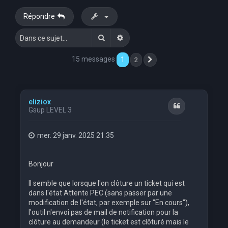
e
Répondre
r
Rechercher
Recherche avancée
c
h
15 messages
1
2
Suivante
e
r
eliziox
Citation
Gsup LEVEL 3
mer. 29 janv. 2025 21:35
Bonjour
Il semble que lorsque l'on clôture un ticket qui est
dans l'état Attente PEC (sans passer par une
modification de l'état, par exemple sur "En cours"),
l'outil n'envoi pas de mail de notification pour la
clôture au demandeur (le ticket est clôturé mais le