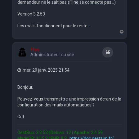
demandeur ne le sait pas s'il ne se connecte pas...)
Version 3.2.53
Les mails fonctionnent pour le reste...
H
a
u
t
Flox
Citation
Administrateur du site
mer. 29 janv. 2025 21:54
Bonjour,
Pouvez-vous transmettre une impression écran de la
configuration des mails automatiques ?
Cdt
GestSup: 3.2.53 | Debian: 12 | Apache: 2.4.59 |
MariaDB: 11.5.2 | PHP: 8.3 |
https://doc.gestsup.fr/