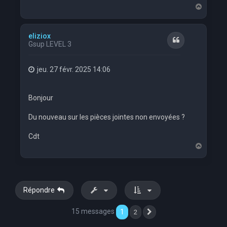
H
a
u
t
eliziox
Citation
Gsup LEVEL 3
jeu. 27 févr. 2025 14:06
Bonjour
Du nouveau sur les pièces jointes non envoyées ?
Cdt
H
a
u
t
Répondre
15 messages
1
2
Suivante