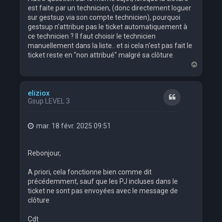
est faite par un technicien, (donc directement loguer
sur gestsup via son compte technicien), pourquoi
gestsup n'attribue pas le ticket automatiquement à
ce technicien ? Il faut choisir le technicien
manuellement dans la liste.. et si cela n'est pas fait le
ticket reste en "non attribué" malgré sa clôture
H
a
u
t
eliziox
Citation
Gsup LEVEL 3
mar. 18 févr. 2025 09:51
Rebonjour,
A priori, cela fonctionne bien comme dit
précédemment, sauf que les PJ incluses dans le
ticket ne sont pas envoyées avec le message de
clôture
Cdt