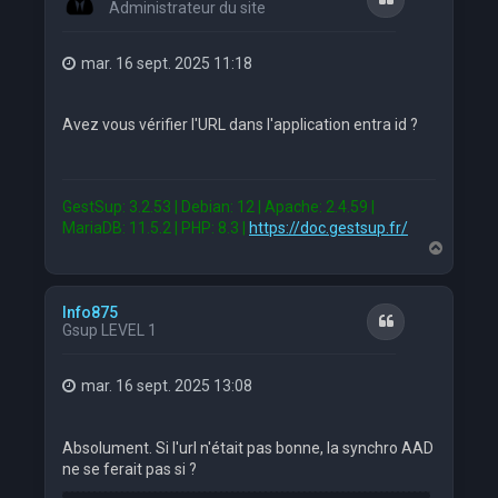
Administrateur du site
mar. 16 sept. 2025 11:18
Avez vous vérifier l'URL dans l'application entra id ?
GestSup: 3.2.53 | Debian: 12 | Apache: 2.4.59 |
MariaDB: 11.5.2 | PHP: 8.3 |
https://doc.gestsup.fr/
H
a
u
t
Info875
Citation
Gsup LEVEL 1
mar. 16 sept. 2025 13:08
Absolument. Si l'url n'était pas bonne, la synchro AAD
ne se ferait pas si ?