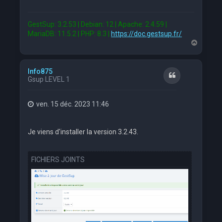
GestSup: 3.2.53 | Debian: 12 | Apache: 2.4.59 |
MariaDB: 11.5.2 | PHP: 8.3 |
https://doc.gestsup.fr/
H
a
u
t
Info875
Citation
Gsup LEVEL 1
ven. 15 déc. 2023 11:46
Je viens d'installer la version 3.2.43.
FICHIERS JOINTS