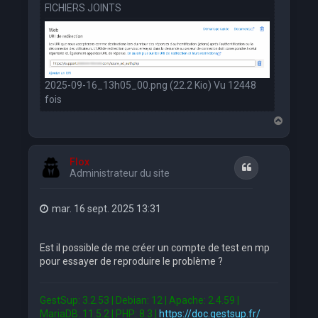
FICHIERS JOINTS
2025-09-16_13h05_00.png (22.2 Kio) Vu 12448
fois
H
a
u
t
Flox
Citation
Administrateur du site
mar. 16 sept. 2025 13:31
Est il possible de me créer un compte de test en mp
pour essayer de reproduire le problème ?
GestSup: 3.2.53 | Debian: 12 | Apache: 2.4.59 |
MariaDB: 11.5.2 | PHP: 8.3 |
https://doc.gestsup.fr/