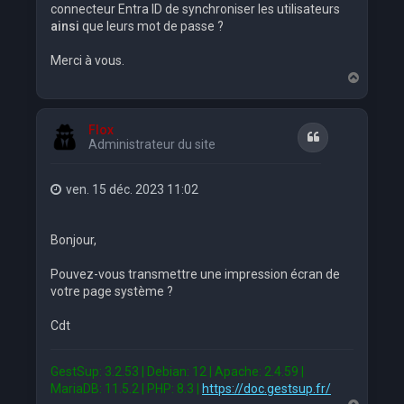
connecteur Entra ID de synchroniser les utilisateurs
ainsi
que leurs mot de passe ?
Merci à vous.
H
a
u
t
Flox
Citation
Administrateur du site
ven. 15 déc. 2023 11:02
Bonjour,
Pouvez-vous transmettre une impression écran de
votre page système ?
Cdt
GestSup: 3.2.53 | Debian: 12 | Apache: 2.4.59 |
MariaDB: 11.5.2 | PHP: 8.3 |
https://doc.gestsup.fr/
H