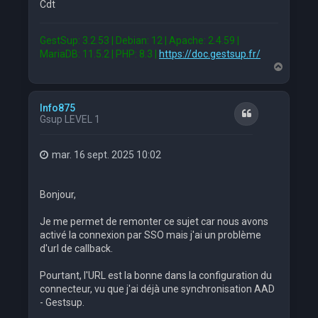
Cdt
GestSup: 3.2.53 | Debian: 12 | Apache: 2.4.59 |
MariaDB: 11.5.2 | PHP: 8.3 |
https://doc.gestsup.fr/
H
a
u
t
Info875
Citation
Gsup LEVEL 1
mar. 16 sept. 2025 10:02
Bonjour,
Je me permet de remonter ce sujet car nous avons
activé la connexion par SSO mais j'ai un problème
d'url de callback.
Pourtant, l'URL est la bonne dans la configuration du
connecteur, vu que j'ai déjà une synchronisation AAD
- Gestsup.