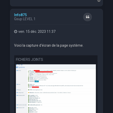
a
u
t
Info875
Citation
Gsup LEVEL 1
ven. 15 déc. 2023 11:37
Voici la capture d'écran de la page système.
FICHIERS JOINTS