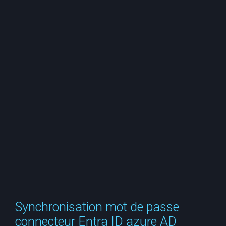
e
r
c
h
e
r
Synchronisation mot de passe
connecteur Entra ID azure AD