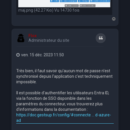
maj.png (42.27 Kio) Vu 14730 fois
H
a
u
t
Flox
Citation
Administrateur du site
ven. 15 déc. 2023 11:50
Très bien, il faut savoir qu'aucun mot de passe n'est
synchronisé depuis l'application c'est techniquement
impossible.
Il est possible d'authentifier les utilisateurs Entra ID,
via la fonction de SSO disponible dans les
paramètres du connecteur, vous trouverez plus
d'informations dans la documentation :
https://doc.gestsup.fr/config/#connecte ... d-azure-
ad