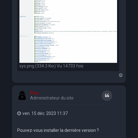
sys.png (334.3 Kio) Vu 14733 fois
H
a
u
t
Flox
Citation
Administrateur du site
ven. 15 déc. 2023 11:37
Pouvez-vous installer la dernière version ?