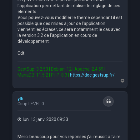
l'application permettant de réaliser le réglage de ces
éléments.
Vous pouvez-vous modifier le thème cependant il est
possible que des mises à jour de l'application
viennent les écraser, ce sera notamment le cas avec
la version 3.2 de l'application en cours de
développement.
Cdt
GestSup: 3.2.53 | Debian: 12 | Apache: 2.4.59 |
MariaDB: 11.5.2 | PHP: 8.3 |
https://doc.gestsup.fr/
H
a
u
t
ylli
Citation
Gsup LEVEL 0
lun. 13 janv. 2020 09:33
Merci beaucoup pour vos réponses j'ai réussit à faire