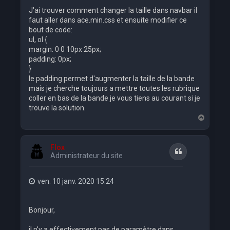
J'ai trouver comment changer la taille dans navbar il
faut aller dans ace.min.css et ensuite modifier ce
bout de code:
ul, ol {
margin: 0 0 10px 25px;
padding: 0px;
}
le padding permet d'augmenter la taille de la bande
mais je cherche toujours a mettre toutes les rubrique
coller en bas de la bande je vous tiens au courant si je
trouve la solution.
H
a
u
t
Flox
Citation
Administrateur du site
ven. 10 janv. 2020 15:24
Bonjour,
il n'y a effectivement pas de paramètre dans