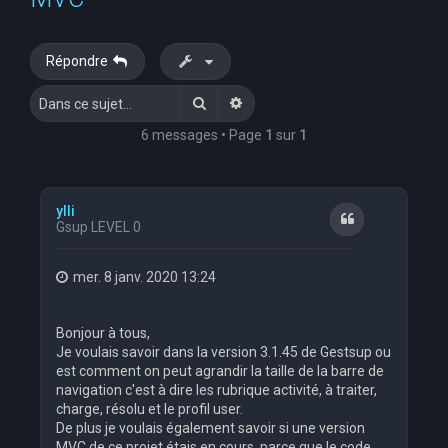
e
r
Répondre
c
Rechercher
Recherche avancée
h
e
6 messages • Page
1
sur
1
r
ylli
Citation
Gsup LEVEL 0
mer. 8 janv. 2020 13:24
Bonjour à tous,
Je voulais savoir dans la version 3.1.45 de Gestsup ou
est comment on peut agrandir la taille de la barre de
navigation c'est à dire les rubrique activité, à traiter,
charge, résolu et le profil user.
De plus je voulais également savoir si une version
MVC de ce projet étais en cours, parce que le code