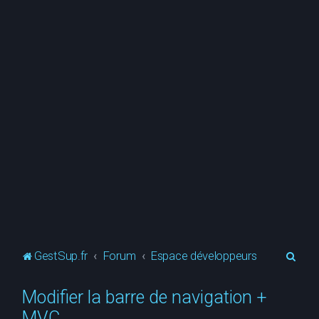
R
GestSup.fr
Forum
Espace développeurs
e
Modifier la barre de navigation +
c
MVC
h