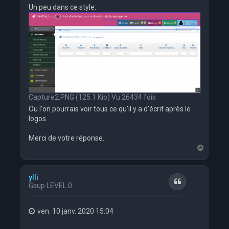
Un peu dans ce style:
Capture2.PNG (125.1 Kio) Vu 26434 fois
Ou l'on pourrais voir tous ce qu'il y a d'écrit après le
logos.
Merci de votre réponse.
H
a
u
t
ylli
Citation
Gsup LEVEL 0
ven. 10 janv. 2020 15:04