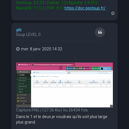
GestSup: 3.2.53 | Debian: 12 | Apache: 2.4.59 |
MariaDB: 11.5.2 | PHP: 8.3 |
https://doc.gestsup.fr/
H
a
u
t
ylli
Citation
Gsup LEVEL 0
mer. 8 janv. 2020 14:32
Capture.PNG (127.36 Kio) Vu 26434 fois
Dans le 1 et le deux je voudrais qu'ils soit plus large
plus grand.