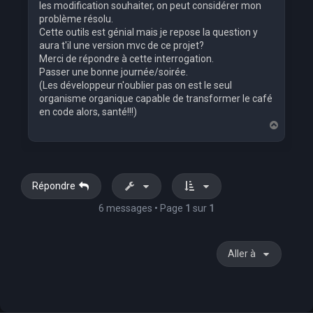
les modification souhaiter, on peut considérer mon
problème résolu.
Cette outils est génial mais je repose la question y
aura t'il une version mvc de ce projet?
Merci de répondre à cette interrogation.
Passer une bonne journée/soirée.
(Les développeur n'oublier pas on est le seul
organisme organique capable de transformer le café
en code alors, santé!!!)
H
a
u
t
Répondre
6 messages • Page
1
sur
1
Aller à