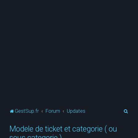
R
GestSup.fr
Forum
Updates
e
Modele de ticket et categorie ( ou
c
sous categorie )
h