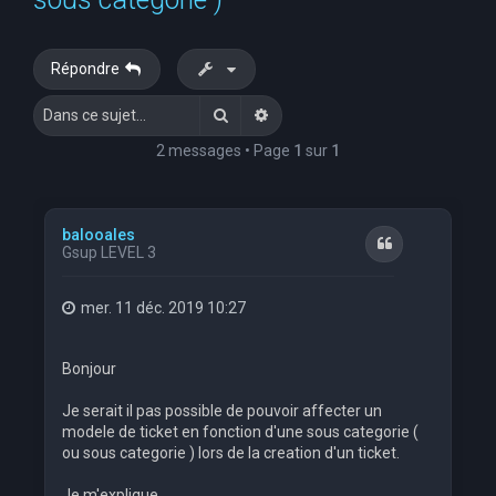
e
r
Répondre
c
Rechercher
Recherche avancée
h
e
2 messages • Page
1
sur
1
r
balooales
Citation
Gsup LEVEL 3
mer. 11 déc. 2019 10:27
Bonjour
Je serait il pas possible de pouvoir affecter un
modele de ticket en fonction d'une sous categorie (
ou sous categorie ) lors de la creation d'un ticket.
Je m'explique .