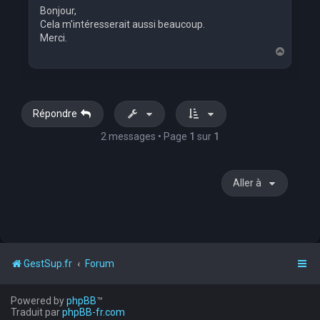
Bonjour,
Cela m'intéresserait aussi beaucoup.
Merci.
H
a
u
t
Répondre
2 messages • Page
1
sur
1
Aller à
GestSup.fr
Forum
Powered by
phpBB
™
Traduit par
phpBB-fr.com