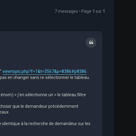
7 messages • Page
1
sur
1
Citation
s"
viewtopic.php?f=1&t=3567&p=8386#p8386
.
 pas en changer sans re-sélectionner le tableau.
nom) > j'en sélectionne un > le tableau filtre
ux choisir que le demandeur précédemment
veaux.
he identique à la recherche de demandeur sur les