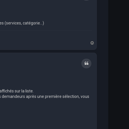
s (services, catégorie...)
H
a
u
t
Citation
fichés sur la liste.
des demandeurs après une première sélection, vous