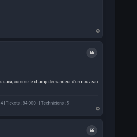
H
a
u
t
Citation
ères saisi, comme le champ demandeur d'un nouveau
4 | Tickets : 84 000+ | Techniciens : 5
H
a
u
t
Citation