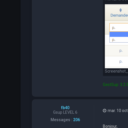
Screenshot_1
GestSup: 3.2.5
fb40
mar. 10 oct
Gsup LEVEL 6
Messages :
206
Bonjour,