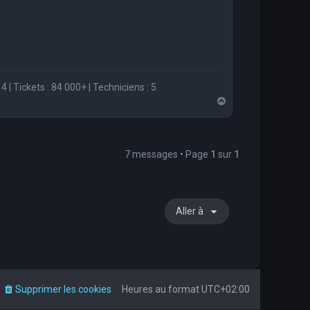
4 | Tickets : 84 000+ | Techniciens : 5
H
a
u
t
7 messages • Page
1
sur
1
Aller à
Supprimer les cookies
Heures au format
UTC+02:00