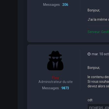
r
Messages :
206
R
Bonjour,
o
d
r
J'ai la même c
i
g
u
Serveur: Gest
e
L
o
L
mar. 10 oct
Bonjour,
le contenu des
Flox
Si vous souha
Administrateur du site
devez alors sé
Messages :
9873
cdt
FICHIERS JO