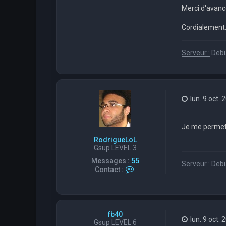
d
Merci d'avanc
r
i
Cordialement.
g
u
e
L
Serveur :
Debia
o
L
lun. 9 oct.
Je me permet 
RodrigueLoL
Gsup LEVEL 3
Messages :
55
Serveur :
Debia
C
Contact :
o
n
t
a
c
fb40
t
lun. 9 oct.
Gsup LEVEL 6
e