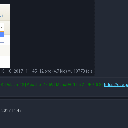
0_10_2017 , 11_45_12.png (4.7 Kio) Vu 10773 fois
3 | Debian: 12 | Apache: 2.4.59 | MariaDB: 11.5.2 | PHP: 8.3 |
https://doc.g
. 2017 11:47