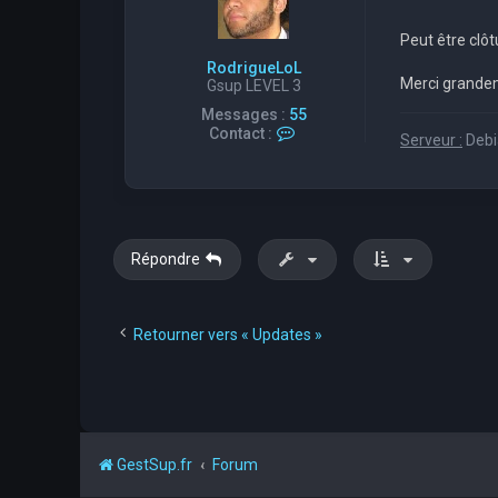
R
o
Peut être clôtu
d
r
RodrigueLoL
i
Merci grand
Gsup LEVEL 3
g
Messages :
55
u
C
e
Contact :
Serveur :
Debia
o
L
n
o
t
L
a
c
t
e
Répondre
r
R
o
d
Retourner vers « Updates »
r
i
g
u
e
L
o
GestSup.fr
Forum
L