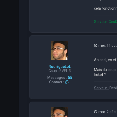
cela fonctionn
Serveur: Gest
mer. 11 oct
Ah cool, en ef
RodrigueLoL
Mais du coup,
Gsup LEVEL 3
ticket ?
Messages :
55
C
Contact :
o
Serveur :
Debia
n
t
a
c
t
e
mar. 2 déc.
r