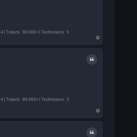
4 | Tickets : 84 000+ | Techniciens : 5
H
a
u
t
Citation
4 | Tickets : 84 000+ | Techniciens : 5
H
a
u
t
Citation