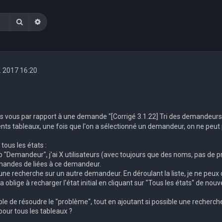
Rechercher
Recherche avancée
. 2017 16:20
rs vous par rapport à une demande "[Corrigé 3.1.22] Tri des demandeur
ents tableaux, une fois que l'on a sélectionné un demandeur, on ne peut
ous les états :
"Demandeur", j'ai X utilisateurs (avec toujours que des noms, pas de pré
mandes de liées à ce demandeur.
 une recherche sur un autre demandeur. En déroulant la liste, je ne pe
a oblige à recharger l'état initial en cliquant sur "Tous les états" de nou
ible de résoudre le "problème", tout en ajoutant si possible une recherc
 pour tous les tableaux ?