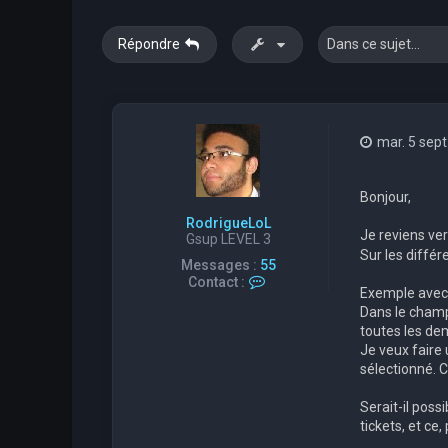
Répondre
mar. 5 sept
Bonjour,
RodrigueLoL
Je reviens ve
Gsup LEVEL 3
Sur les différ
Messages :
55
C
Contact :
Exemple avec t
o
n
Dans le champ 
t
toutes les de
a
Je veux faire
c
sélectionné. C
t
e
Serait-il poss
r
R
tickets, et ce,
o