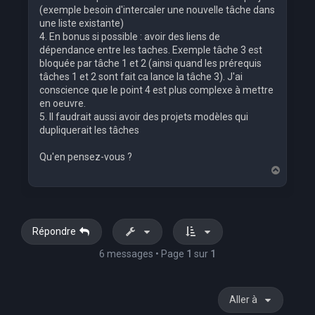
(exemple besoin d'intercaler une nouvelle tâche dans
une liste existante)
4. En bonus si possible : avoir des liens de
dépendance entre les taches. Exemple tâche 3 est
bloquée par tâche 1 et 2 (ainsi quand les prérequis
tâches 1 et 2 sont fait ca lance la tâche 3). J'ai
conscience que le point 4 est plus complexe à mettre
en oeuvre.
5. Il faudrait aussi avoir des projets modèles qui
dupliquerait les tâches
Qu'en pensez-vous ?
H
a
u
t
Répondre
6 messages • Page
1
sur
1
Aller à