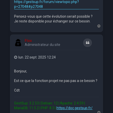
https://gestsup.fr/forum/viewtopic.php?
p=27048#p27048
Pensez-vous que cette évolution serait possible ?
Je reste disponible pour échanger sur ce besoin.
H
a
u
t
Flox
Citation
Administrateur du site
lun. 22 sept. 2025 12:24
Bonjour,
Est ce que la fonction projet ne pas pas a ce besoin ?
Cdt
GestSup: 3.2.53 | Debian: 12 | Apache: 2.4.59 |
MariaDB: 11.5.2 | PHP: 8.3 |
https://doc.gestsup.fr/
H