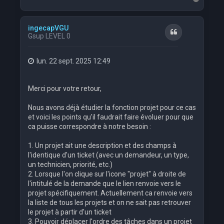
a
u
t
ingecapVGU
Citation
Gsup LEVEL 0
lun. 22 sept. 2025 12:49
Merci pour votre retour,
Nous avons déjà étudier la fonction projet pour ce cas
et voici les points qu'il faudrait faire évoluer pour que
ca puisse correspondre à notre besoin :
1. Un projet ait une description et des champs à
l'identique d'un ticket (avec un demandeur, un type,
un technicien, priorité, etc.)
2. Lorsque l'on clique sur l'icone "projet" à droite de
l'intitulé de la demande que le lien renvoie vers le
projet spécifiquement. Actuellement ca renvoie vers
la liste de tous les projets et on ne sait pas retrouver
le projet à partir d'un ticket
3. Pouvoir déplacer l'ordre des tâches dans un projet