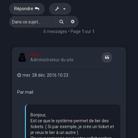
e
Répondre
r
Rechercher
Recherche avancée
c
h
6 messages • Page
1
sur
1
e
r
Flox
Citation
Administrateur du site
mer. 28 déc. 2016 10:23
Par mail
Bonjour,
Est ce que le système permet de lier des
tickets .( Si par exemple, je crée un ticket et
je veux le lier à un autre )