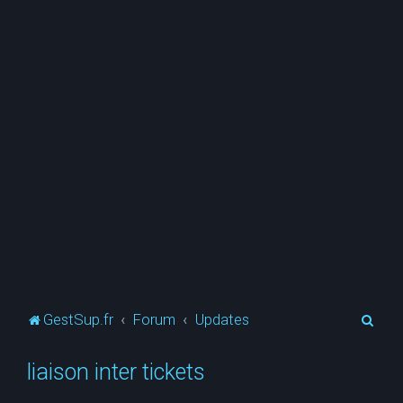
R
GestSup.fr
Forum
Updates
e
liaison inter tickets
c
h