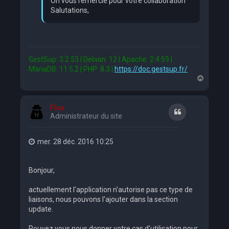
On vous remercie pour votre collaboration
Salutations,
GestSup: 3.2.53 | Debian: 12 | Apache: 2.4.59 |
MariaDB: 11.5.2 | PHP: 8.3 |
https://doc.gestsup.fr/
H
a
u
t
Flox
Citation
Administrateur du site
mer. 28 déc. 2016 10:25
Bonjour,
actuellement l'application n'autorise pas ce type de
liaisons, nous pouvons l'ajouter dans la section
update.
Pouvez vous nous donner votre cas d'utilisation pour