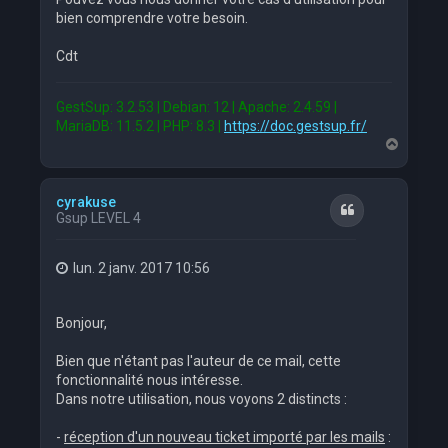
bien comprendre votre besoin.
Cdt
GestSup: 3.2.53 | Debian: 12 | Apache: 2.4.59 |
MariaDB: 11.5.2 | PHP: 8.3 |
https://doc.gestsup.fr/
H
a
u
t
cyrakuse
Citation
Gsup LEVEL 4
lun. 2 janv. 2017 10:56
Bonjour,
Bien que n'étant pas l'auteur de ce mail, cette
fonctionnalité nous intéresse.
Dans notre utilisation, nous voyons 2 distincts :
-
réception d'un nouveau ticket importé par les mails
: