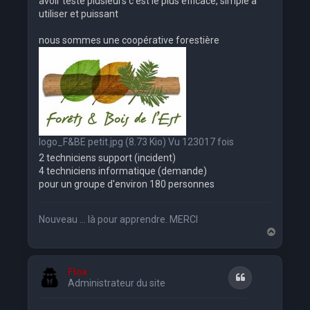
avoir testé plusieurs c'est le plus efficace, simple à
utiliser et puissant
nous sommes une coopérative forestière
logo_F&BE petit.jpg (8.73 Kio) Vu 123017 fois
2 techniciens support (incident)
4 techniciens informatique (demande)
pour un groupe d'environ 180 personnes
Nouveau ... là pour apprendre. MERCI
H
a
u
t
Flox
Citation
Administrateur du site