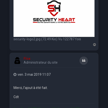
security-logo2.jpg (72.49 Kio) Vu 122787 fois
H
a
u
t
Flox
Citation
Administrateur du site
ven. 3 mai 2019 11:07
Merci, l'ajout à été fait.
Cdt