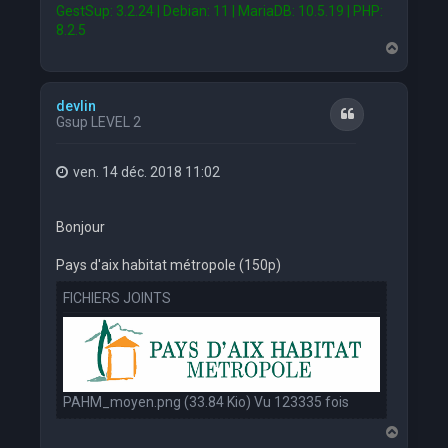
GestSup: 3.2.24 | Debian: 11 | MariaDB: 10.5.19 | PHP:
8.2.5
H
a
u
t
devlin
Citation
Gsup LEVEL 2
ven. 14 déc. 2018 11:02
Bonjour
Pays d'aix habitat métropole (150p)
FICHIERS JOINTS
PAHM_moyen.png (33.84 Kio) Vu 123335 fois
H
a