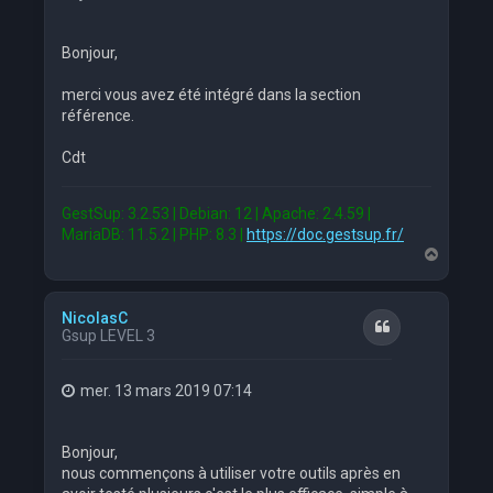
Bonjour,
merci vous avez été intégré dans la section
référence.
Cdt
GestSup: 3.2.53 | Debian: 12 | Apache: 2.4.59 |
MariaDB: 11.5.2 | PHP: 8.3 |
https://doc.gestsup.fr/
H
a
u
t
NicolasC
Citation
Gsup LEVEL 3
mer. 13 mars 2019 07:14
Bonjour,
nous commençons à utiliser votre outils après en