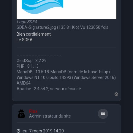
Logo SDEA
SDEA-Signature2.jpg (135.81 Kio) Vu 123050 fois
Bien cordialement,
Le SDEA
------------------------------
GestSup : 3.2.29
PHP : 8.1.13
MariaDB : 10.5.18-MariaDB (nom de la base: bsup)
Windows NT 10.0 build 14393 (Windows Server 2016)
AMD64
Apache : 2.4.54.2, serveur sécurisé
H
a
u
t
Flox
Citation
Administrateur du site
jeu. 7 mars 2019 14:20