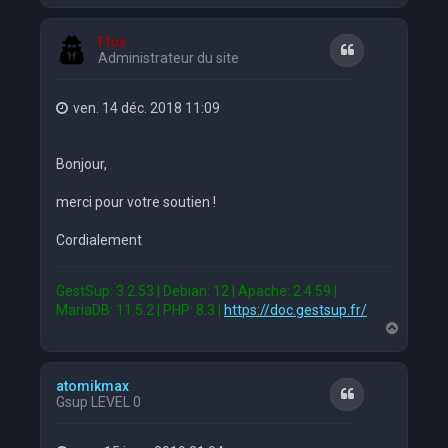
u
t
Flox
Citation
Administrateur du site
ven. 14 déc. 2018 11:09
Bonjour,
merci pour votre soutien !
Cordialement
GestSup: 3.2.53 | Debian: 12 | Apache: 2.4.59 |
MariaDB: 11.5.2 | PHP: 8.3 |
https://doc.gestsup.fr/
H
a
u
t
atomikmax
Citation
Gsup LEVEL 0