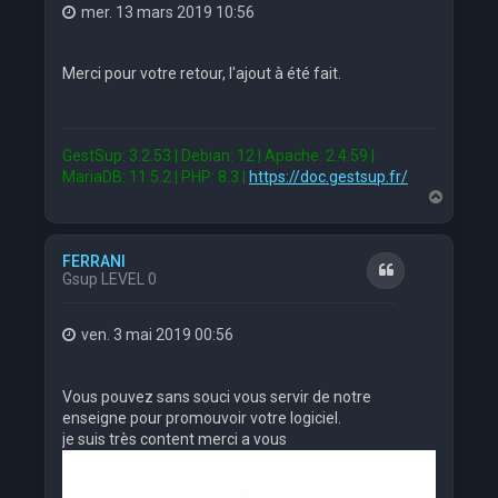
mer. 13 mars 2019 10:56
Merci pour votre retour, l'ajout à été fait.
GestSup: 3.2.53 | Debian: 12 | Apache: 2.4.59 |
MariaDB: 11.5.2 | PHP: 8.3 |
https://doc.gestsup.fr/
H
a
u
t
FERRANI
Citation
Gsup LEVEL 0
ven. 3 mai 2019 00:56
Vous pouvez sans souci vous servir de notre
enseigne pour promouvoir votre logiciel.
je suis très content merci a vous