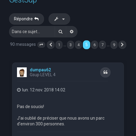
e
r
Répondre
c
Rechercher
Recherche avancée
h
e
90 messages
5
…
…
1
3
4
6
7
9
Page
5
Précédente
sur
9
Suiva
r
dumpau62
Citation
Gsup LEVEL 4
lun. 12 nov. 2018 14:02
Pas de soucis!
J'ai oublié de préciser que nous avons un parc
d'environ 300 personnes.