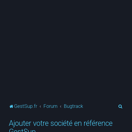
R
GestSup.fr
Forum
Bugtrack
e
Ajouter votre société en référence
c
GestSup
h