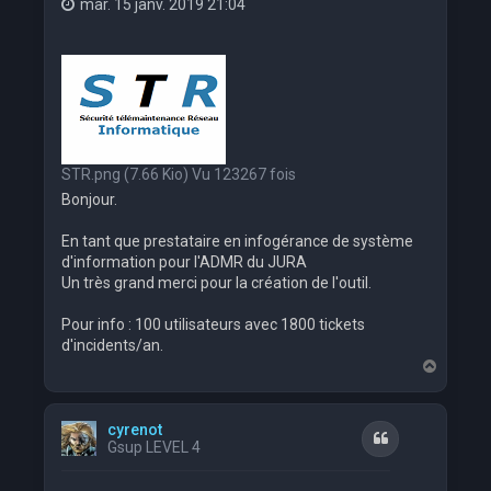
mar. 15 janv. 2019 21:04
STR.png (7.66 Kio) Vu 123267 fois
Bonjour.
En tant que prestataire en infogérance de système
d'information pour l'ADMR du JURA
Un très grand merci pour la création de l'outil.
Pour info : 100 utilisateurs avec 1800 tickets
d'incidents/an.
H
a
u
t
cyrenot
Citation
Gsup LEVEL 4