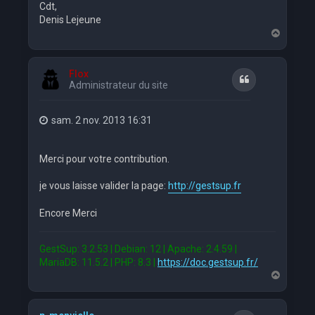
Cdt,
Denis Lejeune
H
a
u
t
Flox
Citation
Administrateur du site
sam. 2 nov. 2013 16:31
Merci pour votre contribution.
je vous laisse valider la page:
http://gestsup.fr
Encore Merci
GestSup: 3.2.53 | Debian: 12 | Apache: 2.4.59 |
MariaDB: 11.5.2 | PHP: 8.3 |
https://doc.gestsup.fr/
H
a
u
t