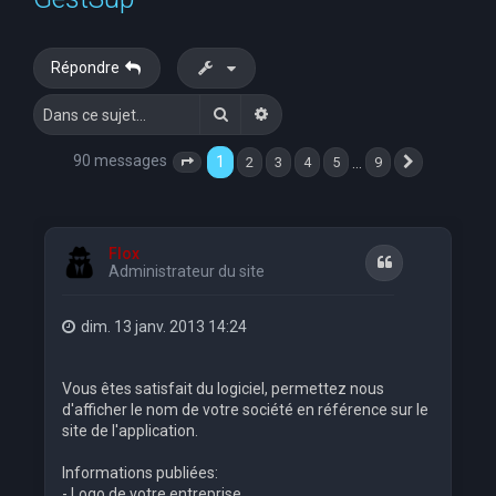
e
r
Répondre
c
Rechercher
Recherche avancée
h
e
90 messages
1
…
2
3
4
5
9
Page
1
sur
9
Suivante
r
Flox
Citation
Administrateur du site
dim. 13 janv. 2013 14:24
Vous êtes satisfait du logiciel, permettez nous
d'afficher le nom de votre société en référence sur le
site de l'application.
Informations publiées:
- Logo de votre entreprise