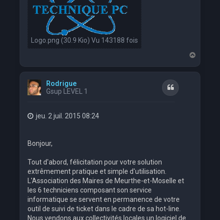
Logo.png (30.9 Kio) Vu 143188 fois
H
a
u
t
Rodrigue
Citation
Gsup LEVEL 1
jeu. 2 juil. 2015 08:24
Bonjour,
Tout d'abord, félicitation pour votre solution
extrêmement pratique et simple d'utilisation.
L'Association des Maires de Meurthe-et-Moselle et
les 6 techniciens composant son service
informatique se servent en permanence de votre
outil de suivi de ticket dans le cadre de sa hot-line.
Nous vendons aux collectivités locales un logiciel de