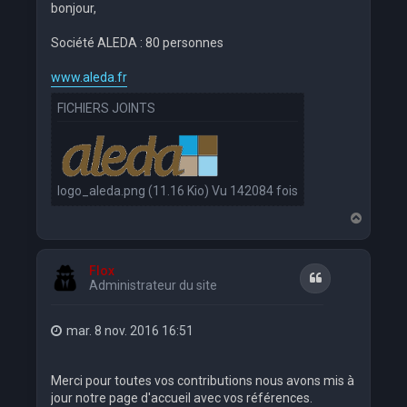
bonjour,
Société ALEDA : 80 personnes
www.aleda.fr
FICHIERS JOINTS
logo_aleda.png (11.16 Kio) Vu 142084 fois
H
a
u
t
Flox
Citation
Administrateur du site
mar. 8 nov. 2016 16:51
Merci pour toutes vos contributions nous avons mis à
jour notre page d'accueil avec vos références.