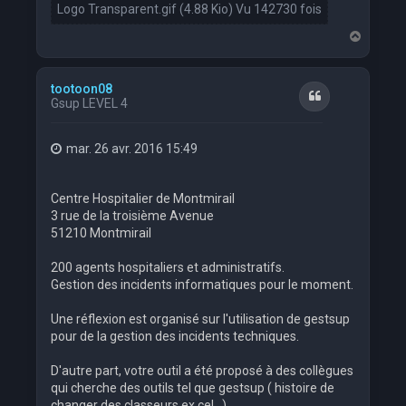
Logo Transparent.gif (4.88 Kio) Vu 142730 fois
H
a
u
t
tootoon08
Citation
Gsup LEVEL 4
mar. 26 avr. 2016 15:49
Centre Hospitalier de Montmirail
3 rue de la troisième Avenue
51210 Montmirail
200 agents hospitaliers et administratifs.
Gestion des incidents informatiques pour le moment.
Une réflexion est organisé sur l'utilisation de gestsup
pour de la gestion des incidents techniques.
D'autre part, votre outil a été proposé à des collègues
qui cherche des outils tel que gestsup ( histoire de
changer des classeurs ex cel...)