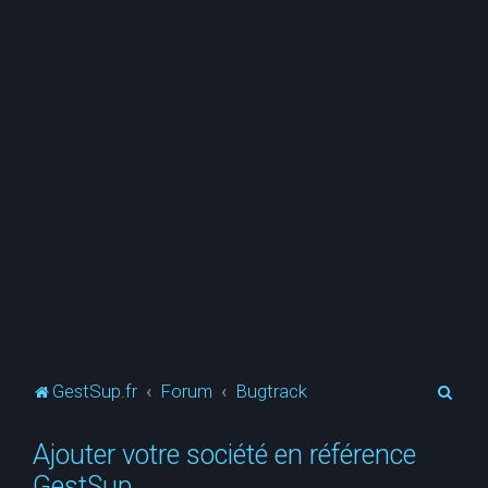
R
GestSup.fr
Forum
Bugtrack
e
Ajouter votre société en référence
c
GestSup
h