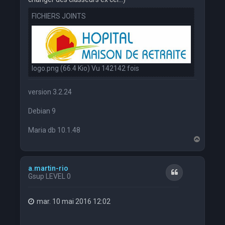
FICHIERS JOINTS
logo.png (66.4 Kio) Vu 142142 fois
version 3.2.24
Debian 9
Maria db 10.1.48
H
a
u
t
a.martin-rio
Citation
Gsup LEVEL 0
mar. 10 mai 2016 12:02