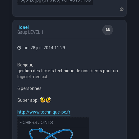
H
a
u
t
lionel
Citation
Gsup LEVEL 1
lun. 28 juil. 2014 11:29
Bonjour,
gestion des tickets technique de nos clients pour un
logiciel médical.
6 personnes.
Super appli
http://www.technique-pc.fr
FICHIERS JOINTS