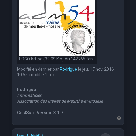
LOGO bd.jpg (39.09 Kio) Vu 142765 fois
Modifié en dernier par
Rodrigue
le jeu. 17 nov. 2016
10:55, modifié 1 fois.
Rodrigue
Informaticien
Association des Maires de Meurthe-et-Moselle
GestSup : Version 3.1.7
H
a
u
t
David_55500