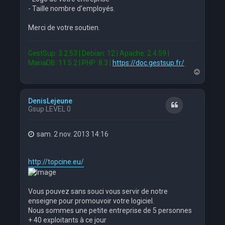
- Taille nombre d'employés.
Merci de votre soutien.
GestSup: 3.2.53 | Debian: 12 | Apache: 2.4.59 |
MariaDB: 11.5.2 | PHP: 8.3 |
https://doc.gestsup.fr/
H
a
u
t
DenisLejeune
Citation
Gsup LEVEL 0
sam. 2 nov. 2013 14:16
http://topcine.eu/
Vous pouvez sans souci vous servir de notre
enseigne pour promouvoir votre logiciel.
Nous sommes une petite entreprise de 5 personnes
+ 40 exploitants à ce jour