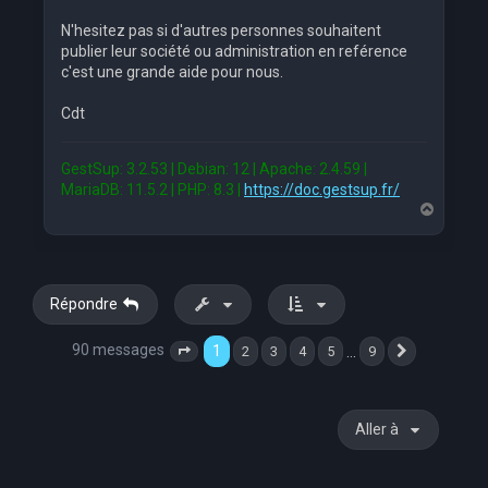
N'hesitez pas si d'autres personnes souhaitent
publier leur société ou administration en reférence
c'est une grande aide pour nous.
Cdt
GestSup: 3.2.53 | Debian: 12 | Apache: 2.4.59 |
MariaDB: 11.5.2 | PHP: 8.3 |
https://doc.gestsup.fr/
H
a
u
t
Répondre
90 messages
1
…
2
3
4
5
9
Page
1
sur
9
Suivante
Aller à