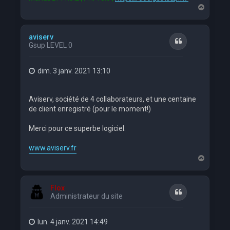
H
a
u
t
aviserv
Citation
Gsup LEVEL 0
dim. 3 janv. 2021 13:10
Aviserv, société de 4 collaborateurs, et une centaine
de client enregistré (pour le moment!)
Merci pour ce superbe logiciel.
www.aviserv.fr
H
a
u
t
Flox
Citation
Administrateur du site
lun. 4 janv. 2021 14:49