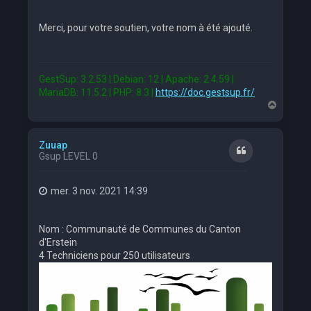
Merci, pour votre soutien, votre nom à été ajouté.
GestSup: 3.2.53 | Debian: 12 | Apache: 2.4.59 |
MariaDB: 11.5.2 | PHP: 8.3 |
https://doc.gestsup.fr/
H
a
u
t
Zuuap
Citation
Gsup LEVEL 0
mer. 3 nov. 2021 14:39
Nom : Communauté de Communes du Canton
d'Erstein
4 Techniciens pour 250 utilisateurs