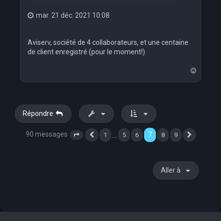
mar. 21 déc. 2021 10:08
Aviserv, société de 4 collaborateurs, et une centaine
de client enregistré (pour le moment!)
H
a
u
t
Répondre
90 messages
7
…
1
5
6
8
9
Page
7
Précédente
sur
9
Suivante
Aller à