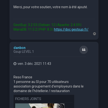
Merci, pour votre soutien, votre nom à été ajouté.
GestSup: 3.2.53 | Debian: 12 | Apache: 2.4.59 |
MariaDB: 11.5.2 | PHP: 8.3 |
https://doc.gestsup.fr/
H
a
u
t
danbon
Citation
Gsup LEVEL 1
ven. 3 déc. 2021 11:43
Reso France
1 personne au SI pour 70 utilisateurs
association groupement d'employeurs dans le
domaine de l'hôtellerie / restauration
FICHIERS JOINTS