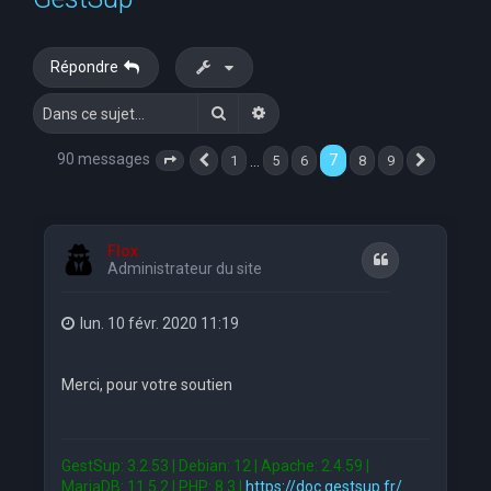
e
r
Répondre
c
Rechercher
Recherche avancée
h
e
90 messages
7
…
1
5
6
8
9
Page
7
Précédente
sur
9
Suivante
r
Flox
Citation
Administrateur du site
lun. 10 févr. 2020 11:19
Merci, pour votre soutien
GestSup: 3.2.53 | Debian: 12 | Apache: 2.4.59 |
MariaDB: 11.5.2 | PHP: 8.3 |
https://doc.gestsup.fr/