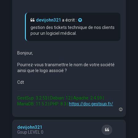
devijohn321
a écrit :
gestion des tickets technique de nos clients
pour un logiciel médical.
Bonjour,
Pourrez-vous transmettre le nom de votre société
ainsi que le logo associé ?
Cdt
GestSup: 3.2.53 | Debian: 12 | Apache: 2.4.59 |
MariaDB: 11.5.2 | PHP: 8.3 |
https://doc.gestsup.fr/
H
a
u
t
devijohn321
Citation
Gsup LEVEL 0