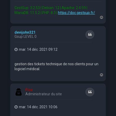
GestSup: 3.2.53 | Debian: 12 | Apache: 2.4.59 |
MariaDB: 11.5.2 | PHP: 8.3 |
https://doc.gestsup.fr/
H
a
u
t
devijohn321
Citation
Gsup LEVEL 0
mar. 14 déc. 2021 09:12
gestion des tickets technique de nos clients pour un
logiciel médical.
H
a
u
t
Flox
Citation
Administrateur du site
mar. 14 déc. 2021 10:06