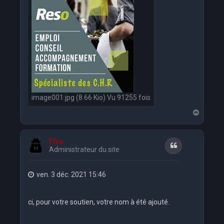
image001.jpg (8.66 Kio) Vu 91255 fois
H
a
u
t
Flox
Citation
Administrateur du site
ven. 3 déc. 2021 15:46
ci, pour votre soutien, votre nom à été ajouté.