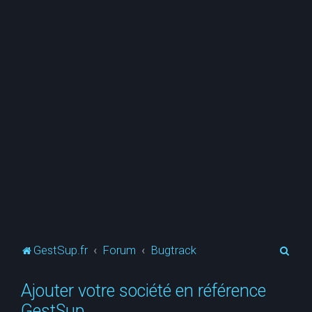
R
GestSup.fr
Forum
Bugtrack
e
Ajouter votre société en référence
c
GestSup
h