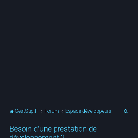
R
GestSup.fr
Forum
Espace développeurs
e
Besoin d'une prestation de
c
développement ?
h