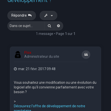
e
r
Répondre
c
Rechercher
Recherche avancée
h
e
1 message • Page
1
sur
1
r
Flox
Citation
Administrateur du site
mar. 21 févr. 2017 09:48
Vous souhaitez une modification ou une évolution du
logiciel afin qu'il convienne parfaitement avec votre
besoin ?
>
Découvrez l'offre de développement de notre
prestataire