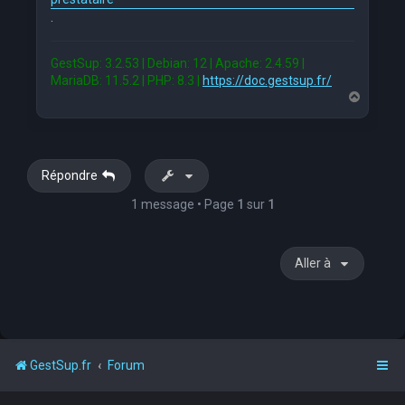
.
GestSup: 3.2.53 | Debian: 12 | Apache: 2.4.59 |
MariaDB: 11.5.2 | PHP: 8.3 |
https://doc.gestsup.fr/
H
a
u
t
Répondre
1 message • Page
1
sur
1
Aller à
GestSup.fr
Forum