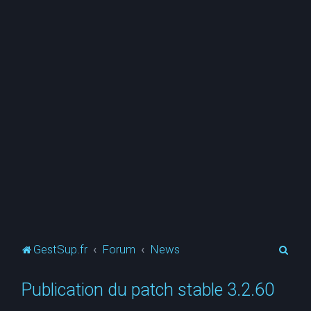
R
GestSup.fr
Forum
News
e
Publication du patch stable 3.2.60
c
h