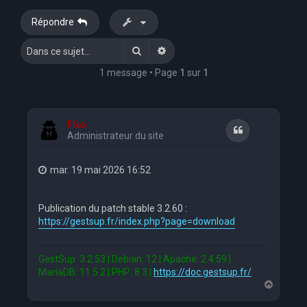
e
Répondre
r
Rechercher
Recherche avancée
c
h
1 message • Page
1
sur
1
e
r
Flox
Citation
Administrateur du site
mar. 19 mai 2026 16:52
Publication du patch stable 3.2.60 :
https://gestsup.fr/index.php?page=download
GestSup: 3.2.53 | Debian: 12 | Apache: 2.4.59 |
MariaDB: 11.5.2 | PHP: 8.3 |
https://doc.gestsup.fr/
H
a
u