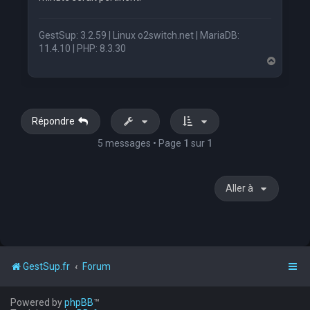
GestSup: 3.2.59 | Linux o2switch.net | MariaDB:
11.4.10 | PHP: 8.3.30
H
a
u
t
Répondre
5 messages • Page
1
sur
1
Aller à
GestSup.fr
Forum
Powered by
phpBB
™