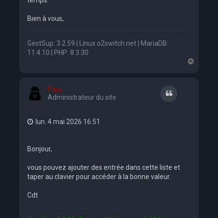
temps.
Bien à vous,
GestSup: 3.2.59 | Linux o2switch.net | MariaDB:
11.4.10 | PHP: 8.3.30
H
a
u
t
Flox
Citation
Administrateur du site
lun. 4 mai 2026 16:51
Bonjour,
vous pouvez ajouter des entrée dans cette liste et
taper au clavier pour accéder à la bonne valeur.
Cdt