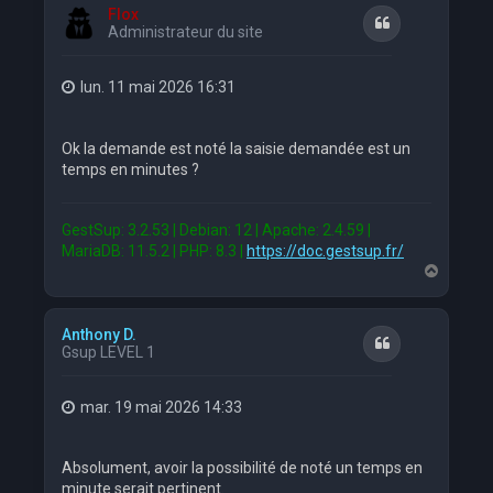
t
Flox
Citation
Administrateur du site
lun. 11 mai 2026 16:31
Ok la demande est noté la saisie demandée est un
temps en minutes ?
GestSup: 3.2.53 | Debian: 12 | Apache: 2.4.59 |
MariaDB: 11.5.2 | PHP: 8.3 |
https://doc.gestsup.fr/
H
a
u
t
Anthony D.
Citation
Gsup LEVEL 1
mar. 19 mai 2026 14:33
Absolument, avoir la possibilité de noté un temps en
minute serait pertinent.