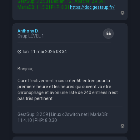
GestSup: 3.2.53 | Debian: 12 | Apache: 2.4.59 |
MariaDB: 11.5.2 | PHP: 8.3 |
https://doc.gestsup.fr/
H
a
u
t
Anthony D.
Citation
Gsup LEVEL 1
lun. 11 mai 2026 08:34
Bonjour,
Oui effectivement mais créer 60 entrée pour la
première heure et les heures qui suivent va être
chronophage et avoir une liste de 240 entrées n'est
pas très pertinent.
GestSup: 3.2.59 | Linux o2switch.net | MariaDB:
11.4.10 | PHP: 8.3.30
H
a
u