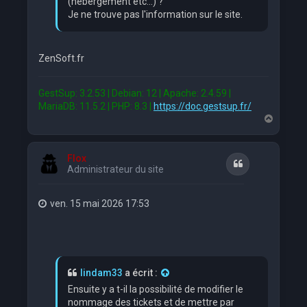
(hebergement etc...) ?
Je ne trouve pas l'information sur le site.
ZenSoft.fr
GestSup: 3.2.53 | Debian: 12 | Apache: 2.4.59 |
MariaDB: 11.5.2 | PHP: 8.3 |
https://doc.gestsup.fr/
H
a
u
t
Flox
Citation
Administrateur du site
ven. 15 mai 2026 17:53
lindam33
a écrit :
Ensuite y a t-il la possibilité de modifier le
nommage des tickets et de mettre par