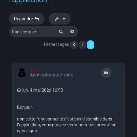
e
r
Répondre
c
Rechercher
Recherche avancée
h
e
19 messages
2
1
Précédente
r
Flox
Citation
Administrateur du site
lun. 4 mai 2026 16:53
Bonjour,
non cette fonctionnalité n'est pas disponible dans
l'application, vous pouvez demander une prestation
spécifique.