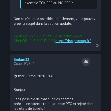
exemple TCK-000 ou INC-000 ?
Non ce n'est pas possible actuellement, vous pouvez
créer un sujet dans la section update.
GestSup: 3.2.53 | Debian: 12 | Apache: 2.4.59 |
MariaDB: 11.5.2 | PHP: 8.3 |
https://doc.gestsup.fr/
H
a
u
t
lindam33
Citation
Gsup LEVEL 1
mar. 19 mai 2026 18:49
Bonjour,
Est-il possible de masquer les champs
précloture,attente retour,attente PEC et rejeté dans
les etats de tickets ?