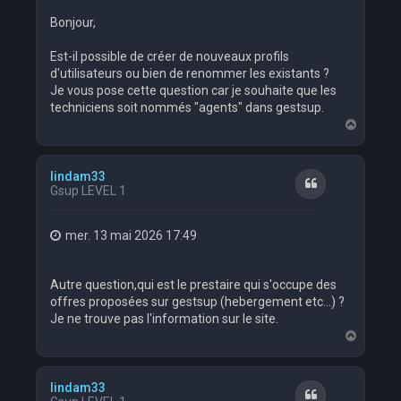
Bonjour,
Est-il possible de créer de nouveaux profils
d'utilisateurs ou bien de renommer les existants ?
Je vous pose cette question car je souhaite que les
techniciens soit nommés "agents" dans gestsup.
H
a
u
t
lindam33
Citation
Gsup LEVEL 1
mer. 13 mai 2026 17:49
Autre question,qui est le prestaire qui s'occupe des
offres proposées sur gestsup (hebergement etc...) ?
Je ne trouve pas l'information sur le site.
H
a
u
t
lindam33
Citation