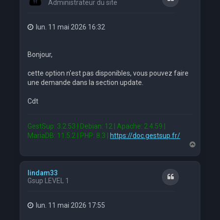
Administrateur du site
lun. 11 mai 2026 16:32
Bonjour,
cette option n'est pas disponibles, vous pouvez faire
une demande dans la section update.
Cdt
GestSup: 3.2.53 | Debian: 12 | Apache: 2.4.59 |
MariaDB: 11.5.2 | PHP: 8.3 |
https://doc.gestsup.fr/
H
a
u
t
lindam33
Citation
Gsup LEVEL 1
lun. 11 mai 2026 17:55