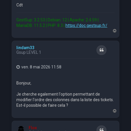
Cdt
GestSup: 3.2.53 | Debian: 12 | Apache: 2.4.59 |
MariaDB: 11.5.2 | PHP: 8.3 |
https://doc.gestsup.fr/
H
a
u
t
lindam33
Citation
Gsup LEVEL 1
ven. 8 mai 2026 11:58
Bonjour,
Je cherche egalement l'option permettant de
modifier l'ordre des colonnes dans la liste des tickets.
Est-il possible de faire cela ?
H
a
u
t
Flox
Citation