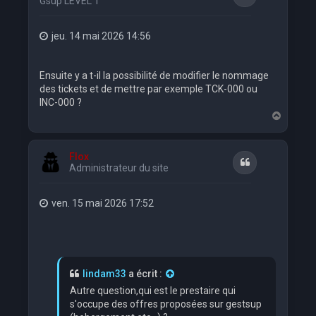
Gsup LEVEL 1
jeu. 14 mai 2026 14:56
Ensuite y a t-il la possibilité de modifier le nommage
des tickets et de mettre par exemple TCK-000 ou
INC-000 ?
H
a
u
t
Flox
Citation
Administrateur du site
ven. 15 mai 2026 17:52
lindam33
a écrit :
Autre question,qui est le prestaire qui
s'occupe des offres proposées sur gestsup