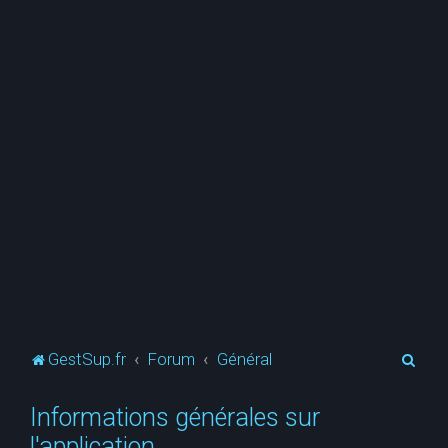
R
GestSup.fr
Forum
Général
e
Informations générales sur
c
l'application
h