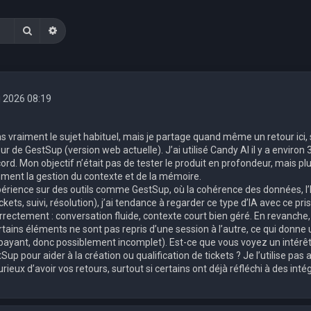
Rechercher
Recherche avancée
i 2026 08:19
as vraiment le sujet habituel, mais je partage quand même un retour ici,
ur de GestSup (version web actuelle). J’ai utilisé Candy AI il y a enviro
cord. Mon objectif n’était pas de tester le produit en profondeur, mais p
ent la gestion du contexte et de la mémoire.
rience sur des outils comme GestSup, où la cohérence des données, l’hi
ckets, suivi, résolution), j’ai tendance à regarder ce type d’IA avec ce 
rectement : conversation fluide, contexte court bien géré. En revanche, 
rtains éléments ne sont pas repris d’une session à l’autre, ce qui donne
yant, donc possiblement incomplet). Est-ce que vous voyez un intérêt r
tSup pour aider à la création ou qualification de tickets ? Je l’utilise pa
urieux d’avoir vos retours, surtout si certains ont déjà réfléchi à des int