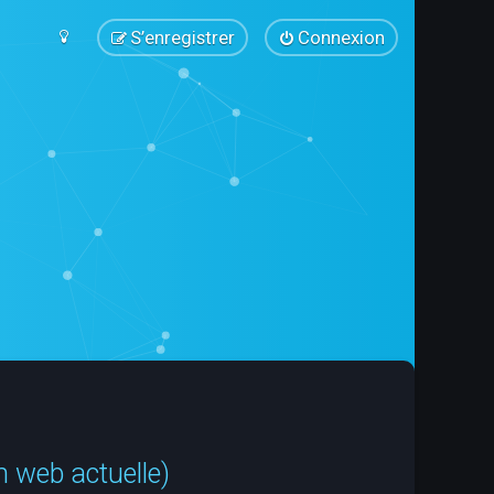
S’enregistrer
Connexion
n web actuelle)