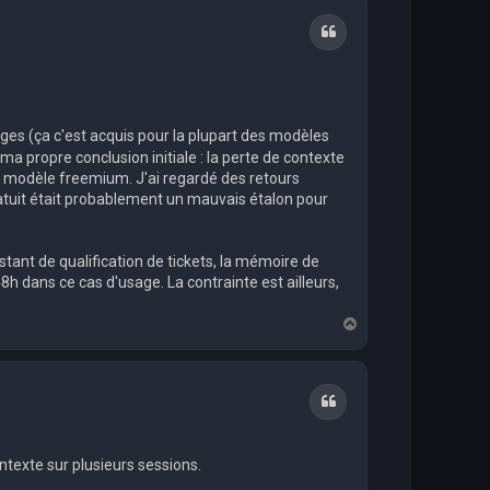
t
Citation
anges (ça c'est acquis pour la plupart des modèles
 ma propre conclusion initiale : la perte de contexte
au modèle freemium. J'ai regardé des retours
ratuit était probablement un mauvais étalon pour
stant de qualification de tickets, la mémoire de
8h dans ce cas d'usage. La contrainte est ailleurs,
H
a
u
t
Citation
ontexte sur plusieurs sessions.