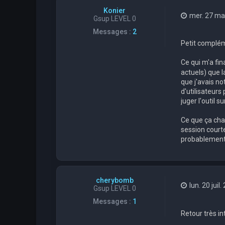
Konier
mer. 27 ma
Gsup LEVEL 0
Messages :
2
Petit compléme
Ce qui m'a fi
actuels) que l
que j'avais n
d'utilisateur
juger l'outil su
Ce que ça chan
session courte
probablement d
cherybomb
lun. 20 juil
Gsup LEVEL 0
Messages :
1
Retour très in