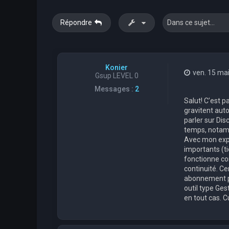
Répondre
Konier
ven. 15 ma
Gsup LEVEL 0
Messages :
2
Salut! C’est p
gravitent auto
parler sur Dis
temps, notamm
Avec mon expé
importants (ti
fonctionne cor
continuité. Ce
abonnement pa
outil type Ges
en tout cas. C