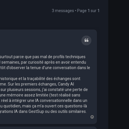
3 messages • Page
1
sur
1
Citation
 surtout parce que pas mal de profils techniques
n 3 semaines, par curiosité après en avoir entendu
lutôt d’observer la tenue d’une conversation dans le
storique et la traçabilité des échanges sont
prisme. Sur les premiers échanges, Candy AI
sur plusieurs sessions, j’ai constaté une perte de
 une mémoire assez limitée (test réalisé sans
éel à intégrer une IA conversationnelle dans un
s au quotidien, mais ça m’a ouvert ces questions-là
égrations IA dans GestSup ou des outils similaires.
H
a
u