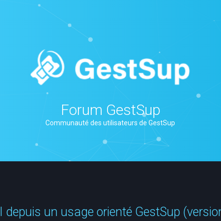
Forum GestSup
Communauté des utilisateurs de GestSup
I depuis un usage orienté GestSup (versio