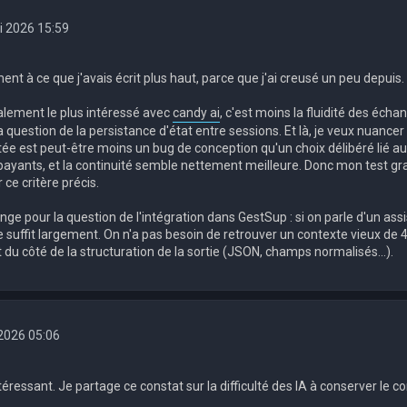
i 2026 15:59
nt à ce que j'avais écrit plus haut, parce que j'ai creusé un peu depuis.
nalement le plus intéressé avec
candy ai
, c'est moins la fluidité des éch
a question de la persistance d'état entre sessions. Et là, je veux nuancer
otée est peut-être moins un bug de conception qu'un choix délibéré lié 
s payants, et la continuité semble nettement meilleure. Donc mon test g
r ce critère précis.
ge pour la question de l'intégration dans GestSup : si on parle d'un assi
 suffit largement. On n'a pas besoin de retrouver un contexte vieux de 4
u côté de la structuration de la sortie (JSON, champs normalisés...).
. 2026 05:06
téressant. Je partage ce constat sur la difficulté des IA à conserver le c