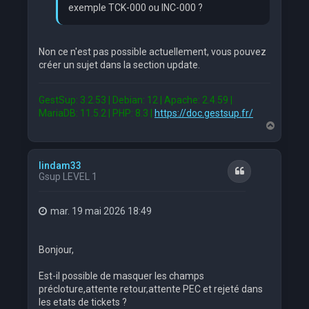
exemple TCK-000 ou INC-000 ?
Non ce n'est pas possible actuellement, vous pouvez
créer un sujet dans la section update.
GestSup: 3.2.53 | Debian: 12 | Apache: 2.4.59 |
MariaDB: 11.5.2 | PHP: 8.3 |
https://doc.gestsup.fr/
H
a
u
t
lindam33
Citation
Gsup LEVEL 1
mar. 19 mai 2026 18:49
Bonjour,
Est-il possible de masquer les champs
précloture,attente retour,attente PEC et rejeté dans
les etats de tickets ?