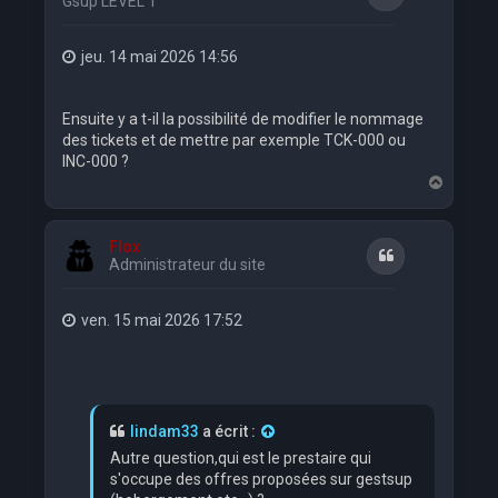
Gsup LEVEL 1
jeu. 14 mai 2026 14:56
Ensuite y a t-il la possibilité de modifier le nommage
des tickets et de mettre par exemple TCK-000 ou
INC-000 ?
H
a
u
t
Flox
Citation
Administrateur du site
ven. 15 mai 2026 17:52
lindam33
a écrit :
Autre question,qui est le prestaire qui
s'occupe des offres proposées sur gestsup