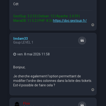
Cdt
GestSup: 3.2.53 | Debian: 12 | Apache: 2.4.59 |
MariaDB: 11.5.2 | PHP: 8.3 |
https://doc.gestsup.fr/
H
a
u
t
lindam33
Citation
Gsup LEVEL 1
ven. 8 mai 2026 11:58
Bonjour,
Je cherche egalement l'option permettant de
modifier l'ordre des colonnes dans la liste des tickets.
Est-il possible de faire cela ?
H
a
u
t
Flox
Citation