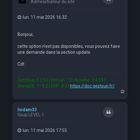
Administrateur du site
lun. 11 mai 2026 16:32
Bonjour,
cette option n'est pas disponibles, vous pouvez faire
une demande dans la section update.
Cdt
GestSup: 3.2.53 | Debian: 12 | Apache: 2.4.59 |
MariaDB: 11.5.2 | PHP: 8.3 |
https://doc.gestsup.fr/
H
a
u
t
lindam33
Citation
Gsup LEVEL 1
lun. 11 mai 2026 17:55