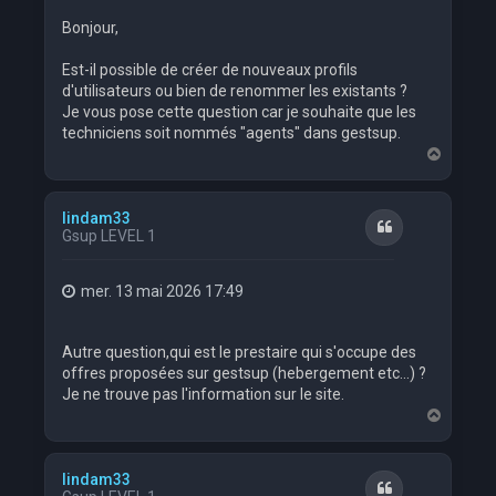
Bonjour,
Est-il possible de créer de nouveaux profils
d'utilisateurs ou bien de renommer les existants ?
Je vous pose cette question car je souhaite que les
techniciens soit nommés "agents" dans gestsup.
H
a
u
t
lindam33
Citation
Gsup LEVEL 1
mer. 13 mai 2026 17:49
Autre question,qui est le prestaire qui s'occupe des
offres proposées sur gestsup (hebergement etc...) ?
Je ne trouve pas l'information sur le site.
H
a
u
t
lindam33
Citation