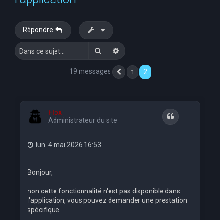
e
r
Répondre
c
Rechercher
Recherche avancée
h
e
19 messages
2
1
Précédente
r
Flox
Citation
Administrateur du site
lun. 4 mai 2026 16:53
Bonjour,
non cette fonctionnalité n'est pas disponible dans
l'application, vous pouvez demander une prestation
spécifique.