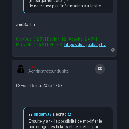
(hebergement etc...) ?
Je ne trouve pas l'information sur le site.
ZenSoft.fr
GestSup: 3.2.53 | Debian: 12 | Apache: 2.4.59 |
MariaDB: 11.5.2 | PHP: 8.3 |
https://doc.gestsup.fr/
H
a
u
t
Flox
Citation
Administrateur du site
ven. 15 mai 2026 17:53
lindam33
a écrit :
Ensuite y a t-il la possibilité de modifier le
nommage des tickets et de mettre par