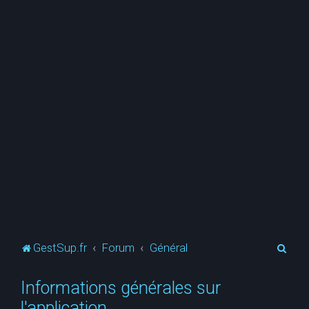
R
GestSup.fr
Forum
Général
e
Informations générales sur
c
l'application
h