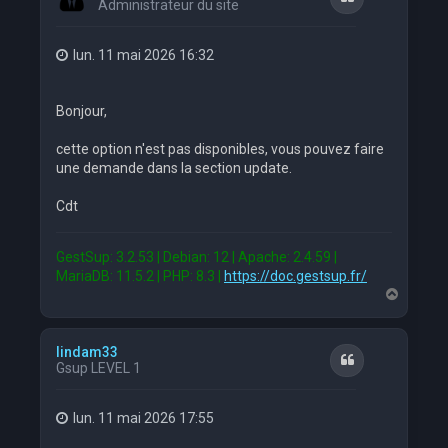
Administrateur du site
lun. 11 mai 2026 16:32
Bonjour,
cette option n'est pas disponibles, vous pouvez faire
une demande dans la section update.
Cdt
GestSup: 3.2.53 | Debian: 12 | Apache: 2.4.59 |
MariaDB: 11.5.2 | PHP: 8.3 |
https://doc.gestsup.fr/
H
a
u
t
lindam33
Citation
Gsup LEVEL 1
lun. 11 mai 2026 17:55