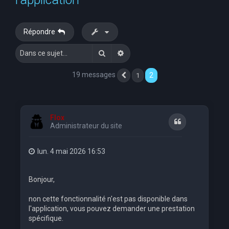
e
r
Répondre
c
Rechercher
Recherche avancée
h
e
19 messages
2
1
Précédente
r
Flox
Citation
Administrateur du site
lun. 4 mai 2026 16:53
Bonjour,
non cette fonctionnalité n'est pas disponible dans
l'application, vous pouvez demander une prestation
spécifique.