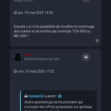
Gsup LEVEL 1
jeu. 14 mai 2026 14:56
Ensuite y a t-il la possibilité de modifier le nommage
des tickets et de mettre par exemple TCK-000 ou
INC-000 ?
H
a
u
t
Flox
Citation
Administrateur du site
ven. 15 mai 2026 17:52
lindam33
a écrit :
Autre question,qui est le prestaire qui
s'occupe des offres proposées sur gestsup