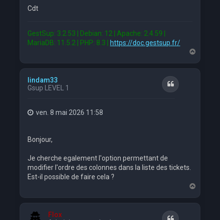
Cdt
GestSup: 3.2.53 | Debian: 12 | Apache: 2.4.59 |
MariaDB: 11.5.2 | PHP: 8.3 |
https://doc.gestsup.fr/
H
a
u
t
lindam33
Citation
Gsup LEVEL 1
ven. 8 mai 2026 11:58
Bonjour,
Je cherche egalement l'option permettant de
modifier l'ordre des colonnes dans la liste des tickets.
Est-il possible de faire cela ?
H
a
u
t
Flox
Citation