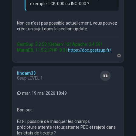
exemple TCK-000 ou INC-000 ?
Non ce n'est pas possible actuellement, vous pouvez
créer un sujet dans la section update.
GestSup: 3.2.53 | Debian: 12 | Apache: 2.4.59 |
MariaDB: 11.5.2 | PHP: 8.3 |
https://doc.gestsup.fr/
H
a
u
t
lindam33
Citation
Gsup LEVEL 1
mar. 19 mai 2026 18:49
Bonjour,
Est-il possible de masquer les champs
précloture,attente retour,attente PEC et rejeté dans
les etats de tickets ?