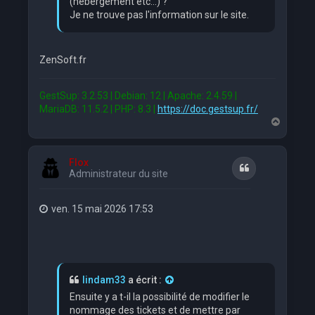
(hebergement etc...) ?
Je ne trouve pas l'information sur le site.
ZenSoft.fr
GestSup: 3.2.53 | Debian: 12 | Apache: 2.4.59 |
MariaDB: 11.5.2 | PHP: 8.3 |
https://doc.gestsup.fr/
H
a
u
t
Flox
Citation
Administrateur du site
ven. 15 mai 2026 17:53
lindam33
a écrit :
Ensuite y a t-il la possibilité de modifier le
nommage des tickets et de mettre par