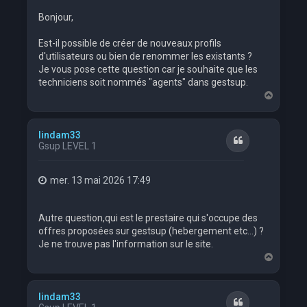
Bonjour,
Est-il possible de créer de nouveaux profils
d'utilisateurs ou bien de renommer les existants ?
Je vous pose cette question car je souhaite que les
techniciens soit nommés "agents" dans gestsup.
H
a
u
t
lindam33
Citation
Gsup LEVEL 1
mer. 13 mai 2026 17:49
Autre question,qui est le prestaire qui s'occupe des
offres proposées sur gestsup (hebergement etc...) ?
Je ne trouve pas l'information sur le site.
H
a
u
t
lindam33
Citation