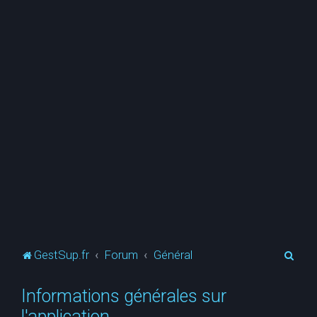
R
GestSup.fr
Forum
Général
e
Informations générales sur
c
l'application
h