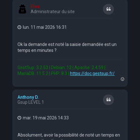
t
Flox
Citation
Administrateur du site
lun. 11 mai 2026 16:31
Ok la demande est noté la saisie demandée est un
temps en minutes ?
GestSup: 3.2.53 | Debian: 12 | Apache: 2.4.59 |
MariaDB: 11.5.2 | PHP: 8.3 |
https://doc.gestsup.fr/
H
a
u
t
Anthony D.
Citation
Gsup LEVEL 1
mar. 19 mai 2026 14:33
Absolument, avoir la possibilité de noté un temps en