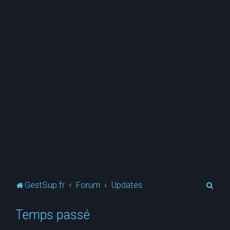
R
GestSup.fr
Forum
Updates
e
Temps passé
c
h