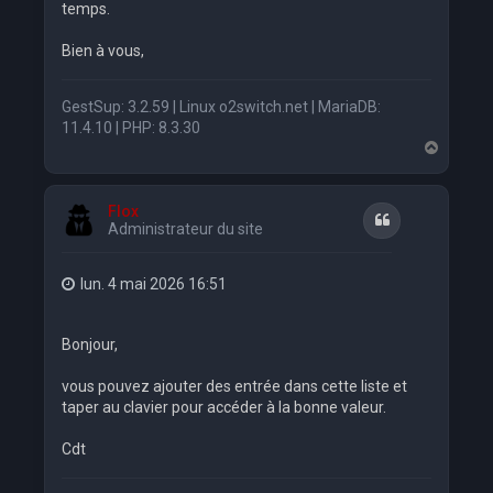
temps.
Bien à vous,
GestSup: 3.2.59 | Linux o2switch.net | MariaDB:
11.4.10 | PHP: 8.3.30
H
a
u
t
Flox
Citation
Administrateur du site
lun. 4 mai 2026 16:51
Bonjour,
vous pouvez ajouter des entrée dans cette liste et
taper au clavier pour accéder à la bonne valeur.
Cdt