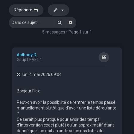
e
Répondre
r
Rechercher
Recherche avancée
c
h
5 messages • Page
1
sur
1
e
r
Anthony D.
Citation
Gsup LEVEL 1
lun. 4 mai 2026 09:04
Bonjour Flox,
Peut-on avoir la possibilité de rentrer le temps passé
manuellement plutôt que d'avoir une liste déroulante
?
Ce serait plus pratique pour avoir des temps
d'intervention exact plutôt qu'un approximatif étant
donné que l'on doit arrondir selon nos listes de