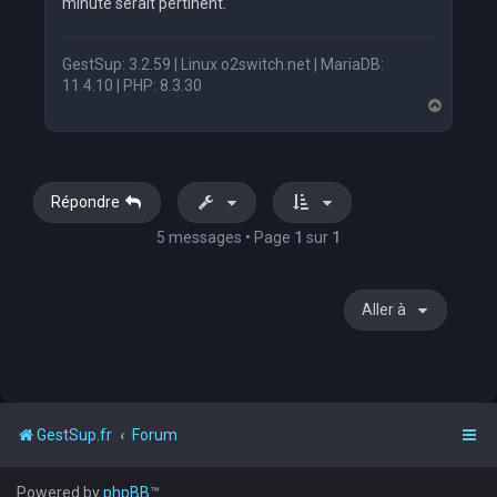
minute serait pertinent.
GestSup: 3.2.59 | Linux o2switch.net | MariaDB:
11.4.10 | PHP: 8.3.30
H
a
u
t
Répondre
5 messages • Page
1
sur
1
Aller à
GestSup.fr
Forum
Powered by
phpBB
™