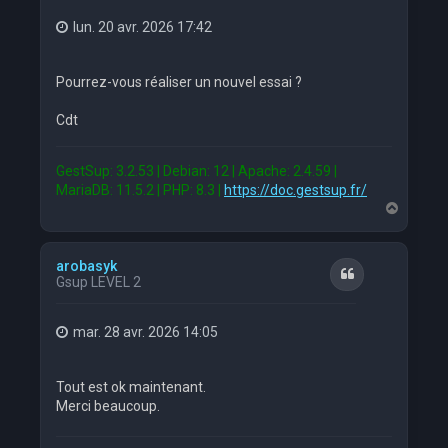
lun. 20 avr. 2026 17:42
Pourrez-vous réaliser un nouvel essai ?
Cdt
GestSup: 3.2.53 | Debian: 12 | Apache: 2.4.59 |
MariaDB: 11.5.2 | PHP: 8.3 |
https://doc.gestsup.fr/
H
a
u
t
arobasyk
Citation
Gsup LEVEL 2
mar. 28 avr. 2026 14:05
Tout est ok maintenant.
Merci beaucoup.