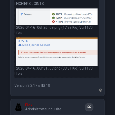
FICHIERS JOINTS
2026-04-16_06h26_09.png (17.39 Kio) Vu 1170
fois
2026-04-16_06h31_07.png (33.31 Kio) Vu 1170
fois
Version 3.2.17 // IIS 10
H
a
u
t
Flox
Citation
Administrateur du site