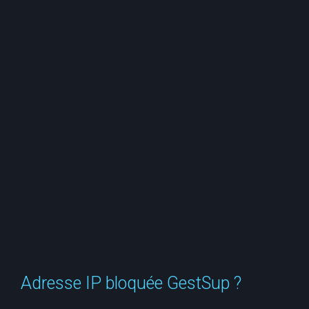
e
r
c
h
e
r
Adresse IP bloquée GestSup ?