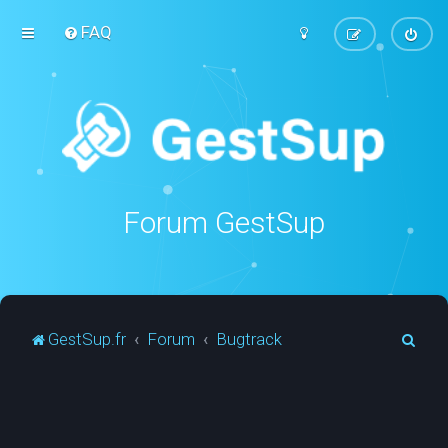
FAQ
Forum GestSup
R
GestSup.fr
Forum
Bugtrack
e
c
h