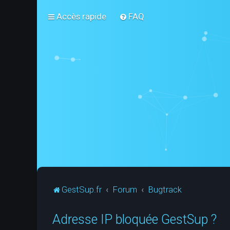
Accès rapide
FAQ
GestSup.fr
Forum
Bugtrack
Adresse IP bloquée GestSup ?