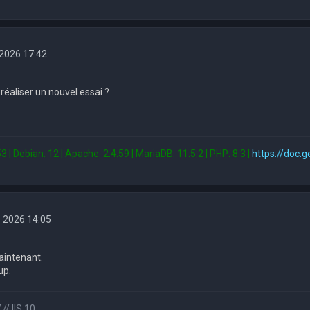
. 2026 17:42
réaliser un nouvel essai ?
3 | Debian: 12 | Apache: 2.4.59 | MariaDB: 11.5.2 | PHP: 8.3 |
https://doc.g
. 2026 14:05
aintenant.
up.
// IIS 10