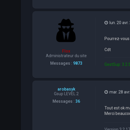
lun. 20 avr
Pourrez-vous 
Cdt
Flox
Administrateur du site
Messages :
9873
GestSup: 3.2.5
arobasyk
mar. 28 avr
Gsup LEVEL 2
Messages :
36
Tout est ok m
Merci beauco
Version 3.2.17 