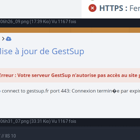
06h26_09.png (17.39 Kio) Vu 1167 fois
06h31_07.png (33.31 Kio) Vu 1167 fois
// IIS 10