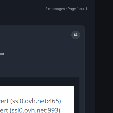
3 messages • Page
1
sur
1
Citation
our.