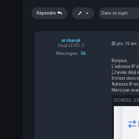
Répondre
arobasyk
jeu. 16 avr
Gsup LEVEL 2
Messages :
36
Bonjour,
L'adresse IP d
(J'avais déjà 
Il m'est donc 
Adresse IP en 
Merci par avan
FICHIERS JO