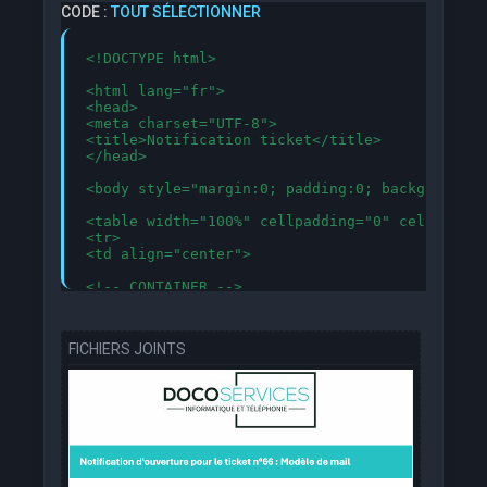
CODE :
TOUT SÉLECTIONNER
<!DOCTYPE html>

<html lang="fr">

<head>

<meta charset="UTF-8">

<title>Notification ticket</title>

</head>

<body style="margin:0; padding:0; background-c
<table width="100%" cellpadding="0" cellspacin
<tr>

<td align="center">

<!-- CONTAINER -->

<table width="680" cellpadding="0" cellspacing
	<!-- LOGO -->

FICHIERS JOINTS
		<tr>

    		   <td align="center" style="padding:20px 0 20px 0; background:#ffffff;">

		     <a href="https://doco-services.fr" target="_blank" style="text-decoration:none;">

        	      <img src="https://i.postimg.cc/Twym8tbz/DOCO-SERVICES.jpg" alt="Logo Société" style="max-width:200px; height:auto;">

   	 	     </a>

		   </td>

		</tr>

    <!-- HEADER -->
