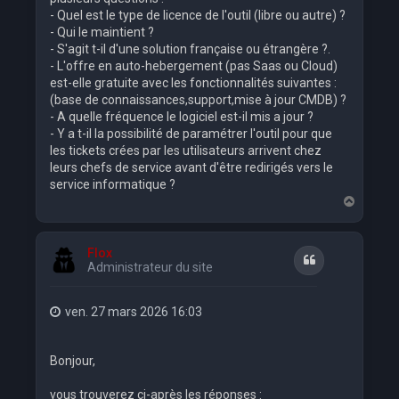
- Quel est le type de licence de l'outil (libre ou autre) ?
- Qui le maintient ?
- S'agit t-il d'une solution française ou étrangère ?.
- L'offre en auto-hebergement (pas Saas ou Cloud)
est-elle gratuite avec les fonctionnalités suivantes :
(base de connaissances,support,mise à jour CMDB) ?
- A quelle fréquence le logiciel est-il mis a jour ?
- Y a t-il la possibilité de paramétrer l'outil pour que
les tickets crées par les utilisateurs arrivent chez
leurs chefs de service avant d'être redirigés vers le
service informatique ?
H
a
u
t
Flox
Citation
Administrateur du site
ven. 27 mars 2026 16:03
Bonjour,
vous trouverez ci-après les réponses :