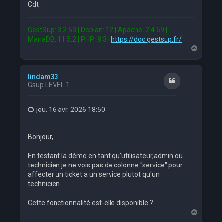
Cdt
GestSup: 3.2.53 | Debian: 12 | Apache: 2.4.59 |
MariaDB: 11.5.2 | PHP: 8.3 |
https://doc.gestsup.fr/
H
a
u
t
lindam33
Citation
Gsup LEVEL 1
jeu. 16 avr. 2026 18:50
Bonjour,
En testant la démo en tant qu'utilisateur,admin ou
technicien je ne vois pas de colonne "service" pour
affecter un ticket a un service plutot qu'un
technicien.
Cette fonctionnalité est-elle disponible ?
H
a