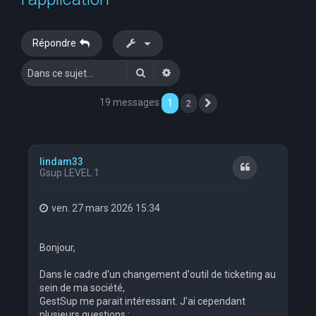
e
r
Répondre
c
Rechercher
Recherche avancée
h
e
19 messages
1
2
Suivante
r
lindam33
Citation
Gsup LEVEL 1
ven. 27 mars 2026 15:34
Bonjour,
Dans le cadre d'un changement d'outil de ticketing au
sein de ma société,
GestSup me parait intéressant. J'ai cependant
plusieurs questions :