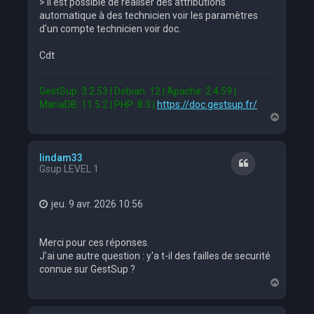
> Il est possible de réaliser des attributions
automatique à des technicien voir les paramètres
d'un compte technicien voir doc.
Cdt
GestSup: 3.2.53 | Debian: 12 | Apache: 2.4.59 |
MariaDB: 11.5.2 | PHP: 8.3 |
https://doc.gestsup.fr/
H
a
u
t
lindam33
Citation
Gsup LEVEL 1
jeu. 9 avr. 2026 10:56
Merci pour ces réponses.
J'ai une autre question : y'a t-il des failles de securité
connue sur GestSup ?
H
a
u