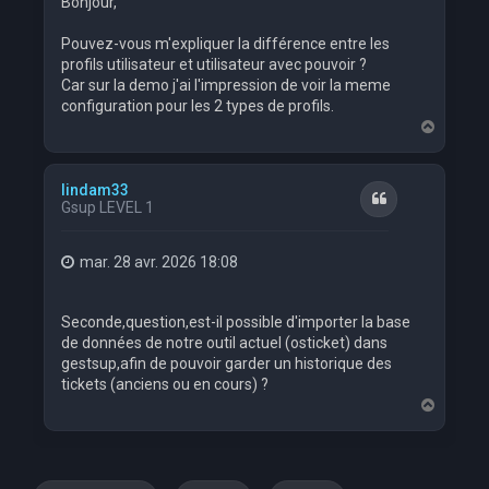
Bonjour,
Pouvez-vous m'expliquer la différence entre les
profils utilisateur et utilisateur avec pouvoir ?
Car sur la demo j'ai l'impression de voir la meme
configuration pour les 2 types de profils.
H
a
u
t
lindam33
Citation
Gsup LEVEL 1
mar. 28 avr. 2026 18:08
Seconde,question,est-il possible d'importer la base
de données de notre outil actuel (osticket) dans
gestsup,afin de pouvoir garder un historique des
tickets (anciens ou en cours) ?
H
a
u
t