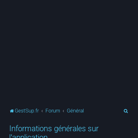
R
GestSup.fr
Forum
Général
e
Informations générales sur
c
l'application
h