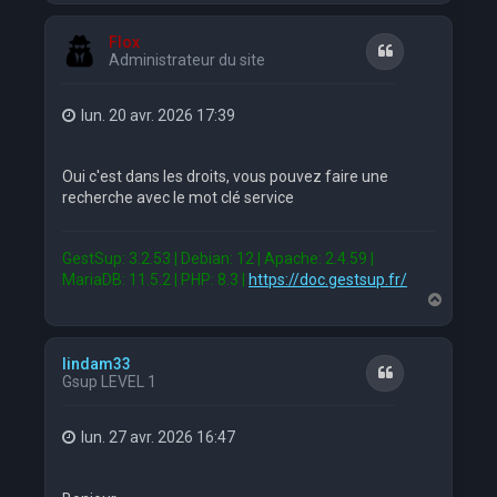
u
t
Flox
Citation
Administrateur du site
lun. 20 avr. 2026 17:39
Oui c'est dans les droits, vous pouvez faire une
recherche avec le mot clé service
GestSup: 3.2.53 | Debian: 12 | Apache: 2.4.59 |
MariaDB: 11.5.2 | PHP: 8.3 |
https://doc.gestsup.fr/
H
a
u
t
lindam33
Citation
Gsup LEVEL 1
lun. 27 avr. 2026 16:47