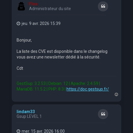
t
Flox
Citation
Administrateur du site
jeu. 9 avr. 2026 15:39
Bonjour,
La liste des CVE est disponible dans le changelog
vous avez une newsletter dédié à la sécurité.
Cdt
GestSup: 3.2.53 | Debian: 12 | Apache: 2.4.59 |
MariaDB: 11.5.2 | PHP: 8.3 |
https://doc.gestsup.fr/
H
a
u
t
lindam33
Citation
Gsup LEVEL 1
mer. 15 avr. 2026 16:00