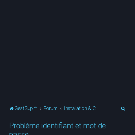
R
GestSup.fr
Forum
Installation & Configuration
e
Problème identifiant et mot de
c
passe
h