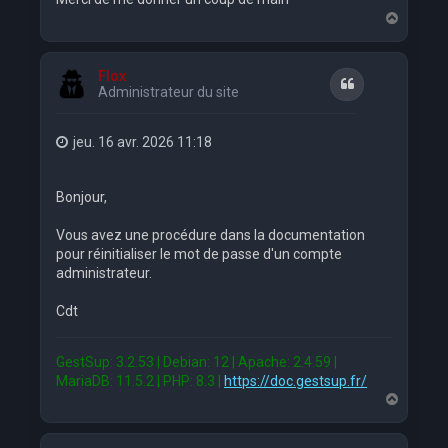
H
a
u
t
Flox
Citation
Administrateur du site
jeu. 16 avr. 2026 11:18
Bonjour,
Vous avez une procédure dans la documentation
pour réinitialiser le mot de passe d'un compte
administrateur.
Cdt
GestSup: 3.2.53 | Debian: 12 | Apache: 2.4.59 |
MariaDB: 11.5.2 | PHP: 8.3 |
https://doc.gestsup.fr/
H
a
u
t