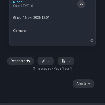
Nicop
Citation
Gsup LEVEL 0
jeu. 16 avr. 2026 12:01
Ok merci
H
a
u
t
Répondre
3 messages • Page
1
sur
1
Aller à