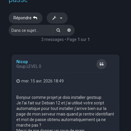
e
r
Répondre
c
Rechercher
Recherche avancée
h
e
3 messages • Page
1
sur
1
r
Nicop
Citation
Gsup LEVEL 0
mer. 15 avr. 2026 18:49
Bonjour comme projet je dois installer gestsup
Je l'ai fait sur Debian 12 et j'ai utilisé votre script
automatique pour tout installer j'arrive bien sur la
page de mon serveur mais quand je rentre identifiant
et mot de passe obtenu automatiquement ça ne
marche pas ?
Merci de me donner un coup de main