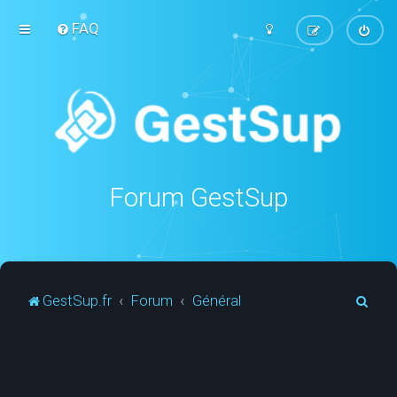
FAQ
Forum GestSup
R
GestSup.fr
Forum
Général
e
c
h