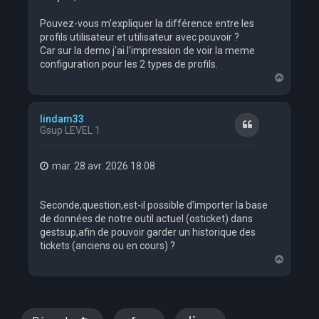
Pouvez-vous m'expliquer la différence entre les
profils utilisateur et utilisateur avec pouvoir ?
Car sur la demo j'ai l'impression de voir la meme
configuration pour les 2 types de profils.
H
a
u
t
lindam33
Citation
Gsup LEVEL 1
mar. 28 avr. 2026 18:08
Seconde,question,est-il possible d'importer la base
de données de notre outil actuel (osticket) dans
gestsup,afin de pouvoir garder un historique des
tickets (anciens ou en cours) ?
H
a
u
t