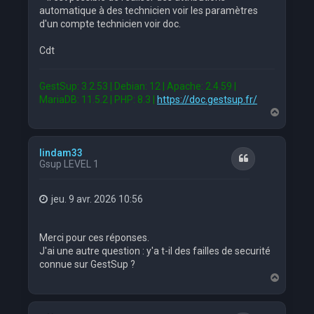
automatique à des technicien voir les paramètres
d'un compte technicien voir doc.
Cdt
GestSup: 3.2.53 | Debian: 12 | Apache: 2.4.59 |
MariaDB: 11.5.2 | PHP: 8.3 |
https://doc.gestsup.fr/
H
a
u
t
lindam33
Citation
Gsup LEVEL 1
jeu. 9 avr. 2026 10:56
Merci pour ces réponses.
J'ai une autre question : y'a t-il des failles de securité
connue sur GestSup ?
H
a
u
t