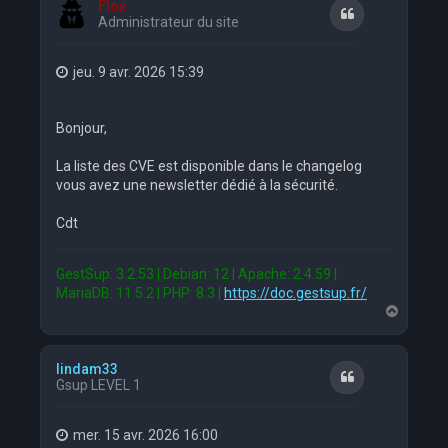
Flox
Citation
Administrateur du site
jeu. 9 avr. 2026 15:39
Bonjour,
La liste des CVE est disponible dans le changelog
vous avez une newsletter dédié à la sécurité.
Cdt
GestSup: 3.2.53 | Debian: 12 | Apache: 2.4.59 |
MariaDB: 11.5.2 | PHP: 8.3 |
https://doc.gestsup.fr/
H
a
u
t
lindam33
Citation
Gsup LEVEL 1
mer. 15 avr. 2026 16:00