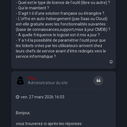
- Quel est le type de licence de l'outil (libre ou autre) ?
- Qui le maintient ?
- S'agit t-il d'une solution française ou étrangère ?.
- L'offre en auto-hebergement (pas Saas ou Cloud)
est-elle gratuite avec les fonctionnalités suivantes :
(base de connaissances,support,mise à jour CMDB) ?
- A quelle fréquence le logiciel est-il mis a jour ?
- Y a t-il la possibilité de paramétrer l'outil pour que
les tickets crées par les utilisateurs arrivent chez
leurs chefs de service avant d'être redirigés vers le
service informatique ?
H
a
u
t
Flox
Citation
Administrateur du site
ven. 27 mars 2026 16:03
Bonjour,
vous trouverez ci-après les réponses :