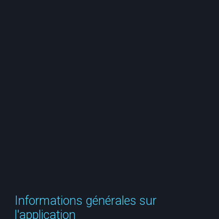
e
r
c
h
e
r
Informations générales sur
l'application