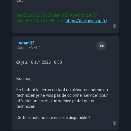
Cdt
GestSup: 3.2.53 | Debian: 12 | Apache: 2.4.59 |
MariaDB: 11.5.2 | PHP: 8.3 |
https://doc.gestsup.fr/
H
a
u
t
lindam33
Citation
Gsup LEVEL 1
jeu. 16 avr. 2026 18:50
Bonjour,
En testant la démo en tant qu'utilisateur,admin ou
technicien je ne vois pas de colonne "service" pour
affecter un ticket a un service plutot qu'un
technicien.
Cette fonctionnalité est-elle disponible ?
H
a