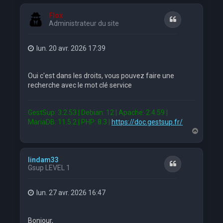
u
t
Flox
Citation
Administrateur du site
lun. 20 avr. 2026 17:39
Oui c'est dans les droits, vous pouvez faire une
recherche avec le mot clé service
GestSup: 3.2.53 | Debian: 12 | Apache: 2.4.59 |
MariaDB: 11.5.2 | PHP: 8.3 |
https://doc.gestsup.fr/
H
a
u
t
lindam33
Citation
Gsup LEVEL 1
lun. 27 avr. 2026 16:47
Bonjour,