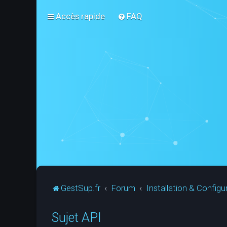
Accès rapide
FAQ
GestSup.fr
Forum
Installation & Configu
Sujet API