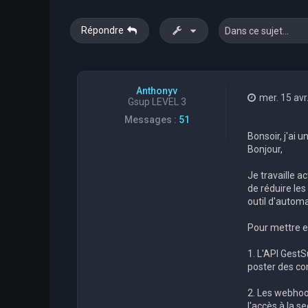
Répondre
Anthonyv
mer. 15 avr
Gsup LEVEL 3
Messages :
51
Bonsoir, j'ai 
Bonjour,
Je travaille a
de réduire le
outil d'automa
Pour mettre en
1. L'API GestS
poster des c
2. Les webhoo
l'accès à la s