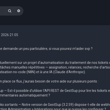
Rechercher
Recherche avancée
. 2026 21:05
une demande un peu particulière, si vous pouvez m'aider svp ?
ctuellement sur un projet d'automatisation du traitement de nos tickets 
s tâches manuelles répétitives — assignation, relances, recherche d'art
tisation no-code (N8N) et à une IA (Claude d'Anthropic).
 place ce flux, j'aurais besoin de votre aide sur plusieurs points :
up — Est-il possible d'utiliser l'API REST de GestSup pour lire les tickets
ommentaires automatiquement ?
ks sortants — Notre version de GestSup (3.2.59) dispose-t-elle de webho
ection Administration > Intégrations pour que je puisse les configurer ?