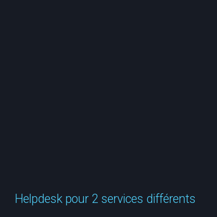
e
r
c
h
e
r
Helpdesk pour 2 services différents