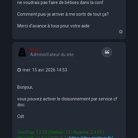
ne voudrais pas faire de bêtises dans la conf.
Comment puis-je arriver à me sortir de tout ça?
Merci d'avance à tous pour votre aide
H
a
u
t
Flox
Citation
Administrateur du site
mer. 15 avr. 2026 14:53
Bonjour,
vous pouvez activer le cloisonnement par service cf
doc.
Cdt
GestSup: 3.2.53 | Debian: 12 | Apache: 2.4.59 |
MariaDB: 11.5.2 | PHP: 8.3 |
https://doc.gestsup.fr/