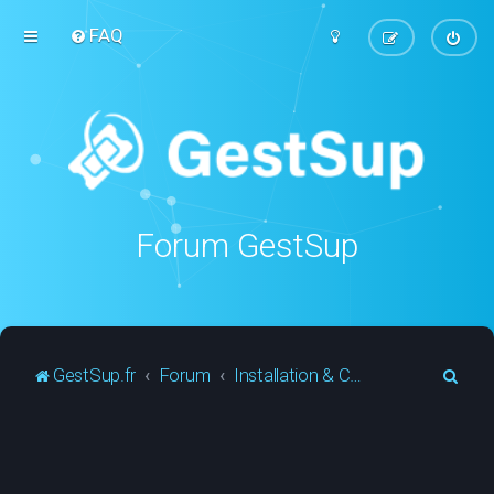
FAQ
Forum GestSup
R
GestSup.fr
Forum
Installation & Configuration
e
c
h