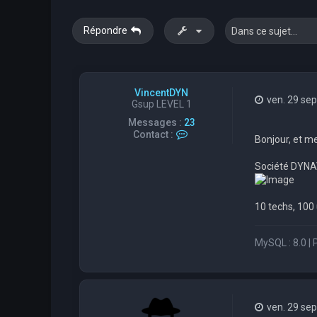
Répondre
VincentDYN
ven. 29 sep
Gsup LEVEL 1
Messages :
23
C
Contact :
Bonjour, et mer
o
n
Société DYNAVI
t
a
c
t
10 techs, 100 
e
r
V
MySQL : 8.0 |
i
n
c
e
n
t
ven. 29 sep
D