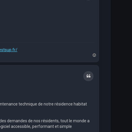
estsup.fr/
H
a
u
t
Citation
aintenance technique de notre résidence habitat
ho des demandes de nos résidents, tout le monde a
ogiciel accessible, performant et simple