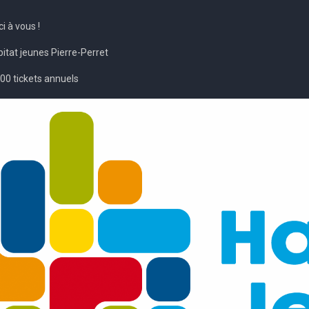
i à vous !
itat jeunes Pierre-Perret
300 tickets annuels