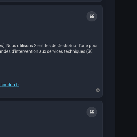
u
t
Citation
. Nous utilisons 2 entités de GestsSup : l'une pour
mandes d'intervention aux services techniques (30
ssoudun.fr
H
a
u
t
Citation