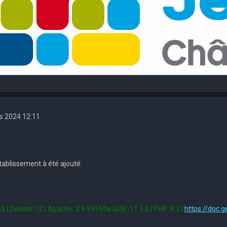
rs 2024 12:11
tablissement à été ajouté.
3 | Debian: 12 | Apache: 2.4.59 | MariaDB: 11.5.2 | PHP: 8.3 |
https://doc.g