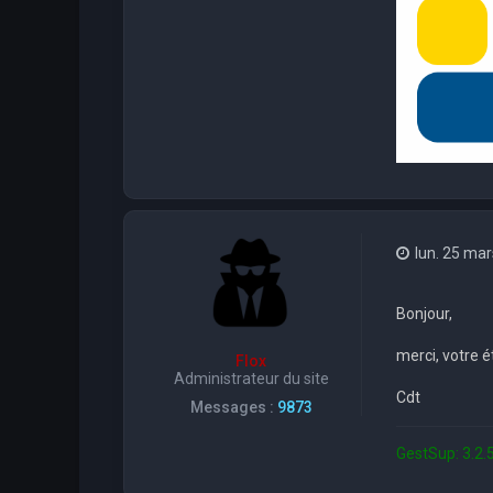
lun. 25 ma
Bonjour,
merci, votre é
Flox
Administrateur du site
Cdt
Messages :
9873
GestSup: 3.2.5