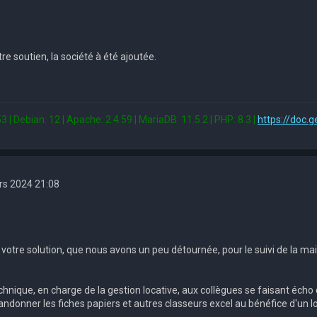
re soutien, la société à été ajoutée.
3 | Debian: 12 | Apache: 2.4.59 | MariaDB: 11.5.2 | PHP: 8.3 |
https://doc.g
rs 2024 21:08
s votre solution, que nous avons un peu détournée, pour le suivi de la m
echnique, en charge de la gestion locative, aux collègues se faisant éc
ndonner les fiches papiers et autres classeurs excel au bénéfice d'un l