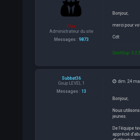
Y
N
Bonjour,
merci pour vot
Flox
Administrateur du site
Cdt
Messages :
9873
GestSup: 3.2.5
Subbat36
dim. 24 ma
Gsup LEVEL 1
Messages :
13
Bonjour,
Nous utilison
jeunes.
De l'équipe t
apprécié d'aba