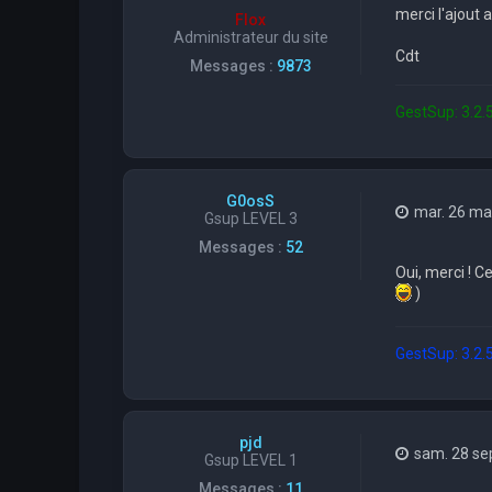
merci l'ajout 
Flox
Administrateur du site
Cdt
Messages :
9873
GestSup: 3.2.5
G0osS
mar. 26 ma
Gsup LEVEL 3
Messages :
52
Oui, merci ! C
)
GestSup: 3.2.53
pjd
sam. 28 se
Gsup LEVEL 1
Messages :
11