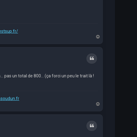
estsup.fr/
H
a
u
t
Citation
pas un total de 800... (ça forci un peu le trait là !
ssoudun.fr
H
a
u
t
Citation