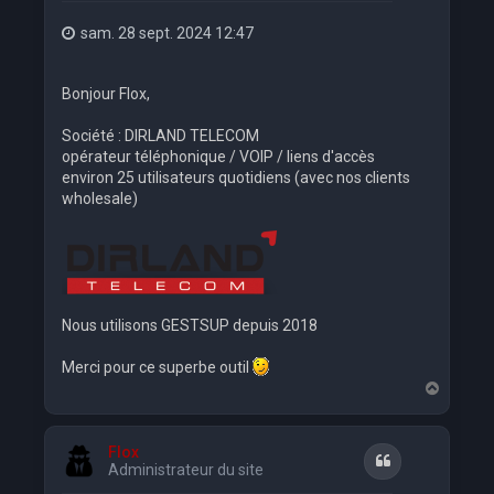
sam. 28 sept. 2024 12:47
Bonjour Flox,
Société : DIRLAND TELECOM
opérateur téléphonique / VOIP / liens d'accès
environ 25 utilisateurs quotidiens (avec nos clients
wholesale)
Nous utilisons GESTSUP depuis 2018
Merci pour ce superbe outil
H
a
u
t
Flox
Citation
Administrateur du site