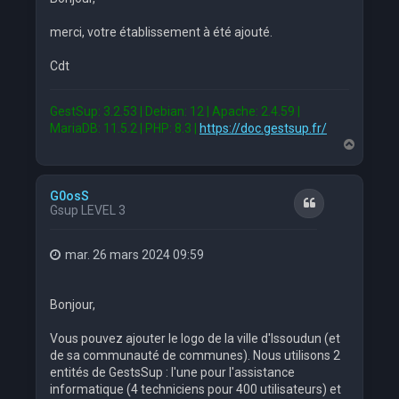
merci, votre établissement à été ajouté.
Cdt
GestSup: 3.2.53 | Debian: 12 | Apache: 2.4.59 |
MariaDB: 11.5.2 | PHP: 8.3 |
https://doc.gestsup.fr/
H
a
u
t
G0osS
Citation
Gsup LEVEL 3
mar. 26 mars 2024 09:59
Bonjour,
Vous pouvez ajouter le logo de la ville d'Issoudun (et
de sa communauté de communes). Nous utilisons 2
entités de GestsSup : l'une pour l'assistance
informatique (4 techniciens pour 400 utilisateurs) et