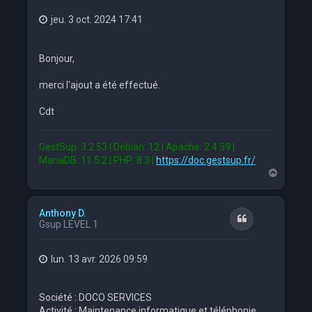
jeu. 3 oct. 2024 17:41
Bonjour,
merci l'ajout a été effectué.
Cdt
GestSup: 3.2.53 | Debian: 12 | Apache: 2.4.59 |
MariaDB: 11.5.2 | PHP: 8.3 |
https://doc.gestsup.fr/
H
a
u
t
Anthony D.
Citation
Gsup LEVEL 1
lun. 13 avr. 2026 09:59
Société : DOCO SERVICES
Activité : Maintenance informatique et téléphonie