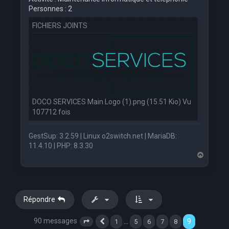
Personnes : 2
FICHIERS JOINTS
DOCO SERVICES Main Logo (1).png (15.51 Kio) Vu
107712 fois
GestSup: 3.2.59 | Linux o2switch.net | MariaDB:
11.4.10 | PHP: 8.3.30
H
a
u
t
Répondre
90 messages
9
…
1
5
6
7
8
Page
9
Précédente
sur
9