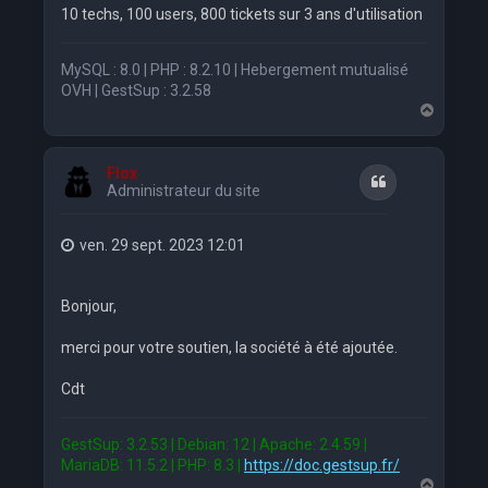
10 techs, 100 users, 800 tickets sur 3 ans d'utilisation
MySQL : 8.0 | PHP : 8.2.10 | Hebergement mutualisé
OVH | GestSup : 3.2.58
H
a
u
t
Flox
Citation
Administrateur du site
ven. 29 sept. 2023 12:01
Bonjour,
merci pour votre soutien, la société à été ajoutée.
Cdt
GestSup: 3.2.53 | Debian: 12 | Apache: 2.4.59 |
MariaDB: 11.5.2 | PHP: 8.3 |
https://doc.gestsup.fr/
H