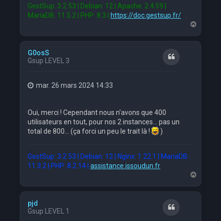
GestSup: 3.2.53 | Debian: 12 | Apache: 2.4.59 |
MariaDB: 11.5.2 | PHP: 8.3 |
https://doc.gestsup.fr/
H
a
u
t
G0osS
Citation
Gsup LEVEL 3
mar. 26 mars 2024 14:33
Oui, merci ! Cependant nous n'avons que 400
utilisateurs en tout, pour nos 2 instances... pas un
total de 800... (ça forci un peu le trait là !
)
GestSup: 3.2.53 | Debian: 12 | Nginx: 1.22.1 | MariaDB:
11.3.2 | PHP: 8.2.14 |
assistance.issoudun.fr
H
a
u
t
pjd
Citation
Gsup LEVEL 1