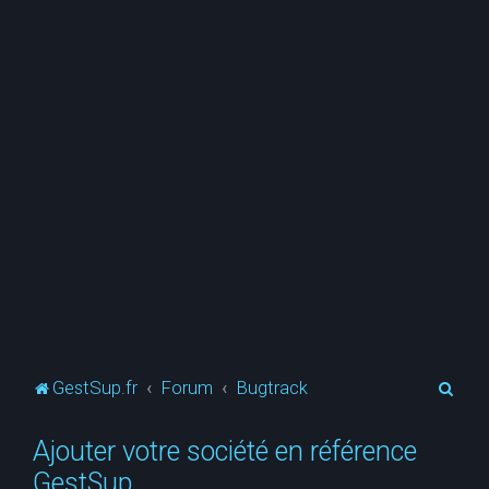
R
GestSup.fr
Forum
Bugtrack
e
Ajouter votre société en référence
c
GestSup
h