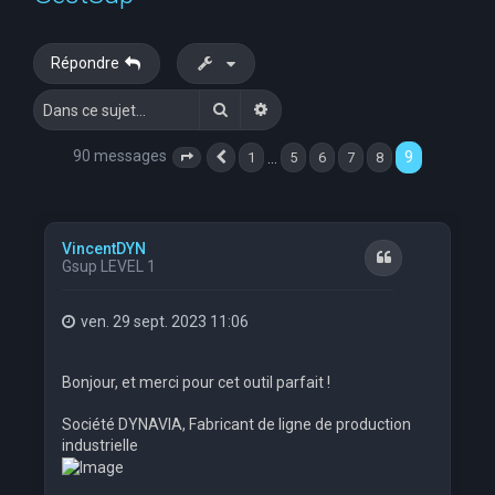
e
r
Répondre
c
Rechercher
Recherche avancée
h
e
90 messages
9
…
1
5
6
7
8
Page
9
Précédente
sur
9
r
VincentDYN
Citation
Gsup LEVEL 1
ven. 29 sept. 2023 11:06
Bonjour, et merci pour cet outil parfait !
Société DYNAVIA, Fabricant de ligne de production
industrielle