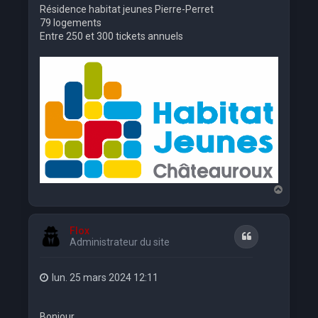
Résidence habitat jeunes Pierre-Perret
79 logements
Entre 250 et 300 tickets annuels
H
a
u
t
Flox
Citation
Administrateur du site
lun. 25 mars 2024 12:11
Bonjour,