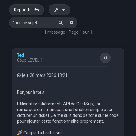
e
Répondre
r
Rechercher
Recherche avancée
c
h
1 message • Page
1
sur
1
e
r
Ted
Citation
Gsup LEVEL 1
jeu. 26 mars 2026 13:21
Bonjour à tous,
Utilisant régulièrement l'API de GestSup, j'ai
remarqué qu'il manquait une fonction simple pour
clôturer un ticket. Je me suis donc penché sur le code
pour ajouter cette fonctionnalité proprement.
Ce que fait cet ajout :