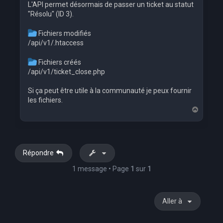
L'API permet désormais de passer un ticket au statut
"Résolu" (ID 3).
Fichiers modifiés
/api/v1/.htaccess
Fichiers créés
/api/v1/ticket_close.php
Si ça peut être utile à la communauté je peux fournir
les fichiers.
H
a
u
t
Répondre
1 message • Page
1
sur
1
Aller à