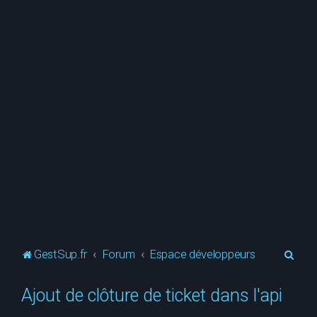
R
GestSup.fr
Forum
Espace développeurs
e
Ajout de clôture de ticket dans l'api
c
h