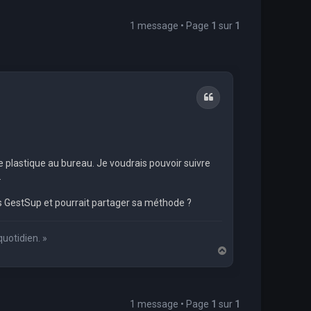
1 message • Page
1
sur
1
Citation
plastique au bureau. Je voudrais pouvoir suivre
.
ans GestSup et pourrait partager sa méthode ?
quotidien. »
H
a
u
t
1 message • Page
1
sur
1