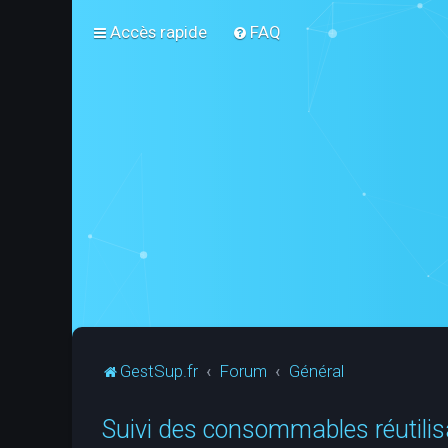
Accès rapide
FAQ
GestSup.fr
Forum
Général
Suivi des consommables réutili