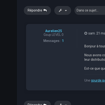
Répondre
Aurelien25
sam. 21 ma
Gsup LEVEL 0
Messages :
1
Bonjour à tous
Nous avons co
leur distribut
Est-ce que que
Une
gourde i
Répondre