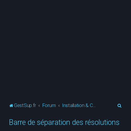
R
GestSup.fr
Forum
Installation & Configuration
e
Barre de séparation des résolutions
c
h