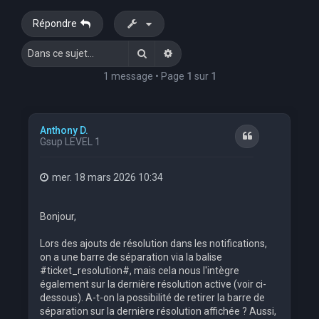
e
Répondre
r
Rechercher
Recherche avancée
c
h
1 message • Page
1
sur
1
e
r
Anthony D.
Citation
Gsup LEVEL 1
mer. 18 mars 2026 10:34
Bonjour,
Lors des ajouts de résolution dans les notifications,
on a une barre de séparation via la balise
#ticket_resolution#, mais cela nous l'intègre
également sur la dernière résolution active (voir ci-
dessous). A-t-on la possibilité de retirer la barre de
séparation sur la dernière résolution affichée ? Aussi,