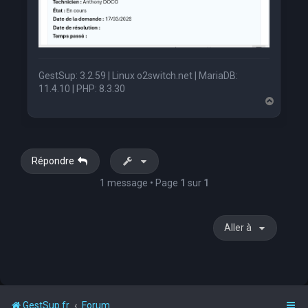
GestSup: 3.2.59 | Linux o2switch.net | MariaDB:
11.4.10 | PHP: 8.3.30
H
a
u
t
Répondre
1 message • Page
1
sur
1
Aller à
GestSup.fr
Forum