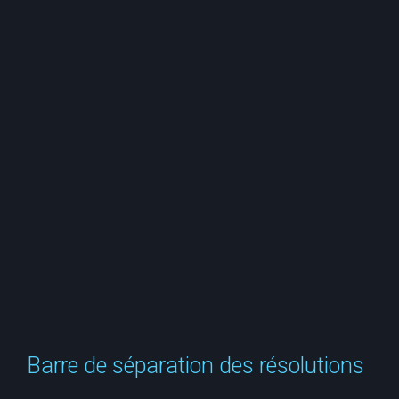
e
r
c
h
e
r
Barre de séparation des résolutions