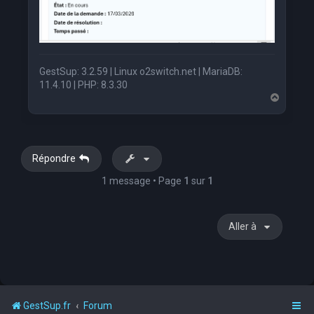
GestSup: 3.2.59 | Linux o2switch.net | MariaDB:
11.4.10 | PHP: 8.3.30
H
a
u
t
Répondre
1 message • Page
1
sur
1
Aller à
GestSup.fr
Forum