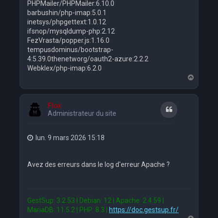
PHPMailer/PHPMailer:6.10.0
barbushin/php-imap:5.0.1
inetsys/phpgettext:1.0.12
ifsnop/mysqldump-php:2.12
FezVrasta/popper.js:1.16.0
tempusdominus/bootstrap-
4:5.39.0thenetworg/oauth2-azure:2.2.2
Webklex/php-imap:6.2.0
H
a
u
t
Flox
Citation
Administrateur du site
lun. 9 mars 2026 15:18
Avez des erreurs dans le log d'erreur Apache ?
GestSup: 3.2.53 | Debian: 12 | Apache: 2.4.59 |
MariaDB: 11.5.2 | PHP: 8.3 |
https://doc.gestsup.fr/