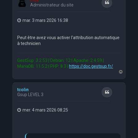
Flox
Citation
Administrateur du site
mar. 3 mars 2026 16:38
Peut être avez vous activer l'attribution automatique
à technicien
GestSup: 3.2.53 | Debian: 12 | Apache: 2.4.59 |
MariaDB: 11.5.2 | PHP: 8.3 |
https://doc.gestsup.fr/
H
a
u
t
tcolin
Citation
Gsup LEVEL 3
mer. 4 mars 2026 08:25