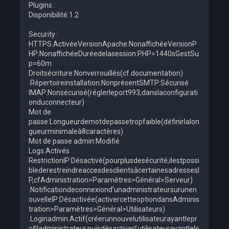
Plugins :
Disponibilité:1.2
Security :
HTTPS:ActivéeVersionApache:NonaffichéeVersionP
HP:NonaffichéeDuréedelasession:PHP=1440sGestSu
p=60m
Droitsécriture:Nonverrouillés(cf.documentation)
.Répertoireinstallation:NonprésentSMTP:Sécurisé
IMAP:Nonsécurisé(réglerleport993,danslaconfigurati
onduconnecteur)
Mot de
passe:Longueurdemotdepassetropfaible(définirlalon
gueurminimaleà8caractères)
Mot de passe admin:Modifié
Logs:Activés
RestrictionIP:Désactivé(pourplusdesécurité,ilestpossi
blederestreindreaccesdesclientsàcertainesadressesI
P,cfAdministration>Paramètres>Général>Serveur)
.Notificationdeconnexiond'unadministrateursurunen
ouvelleIP:Désactivée(activercetteoptiondansAdminis
tration>Paramètres>Général>Utilisateurs)
.Loginadmin:Actif(créerunnouvelutilisateurayantlepr
ofiladministrateur,puisdésactiverl'utilisateurayantlelo