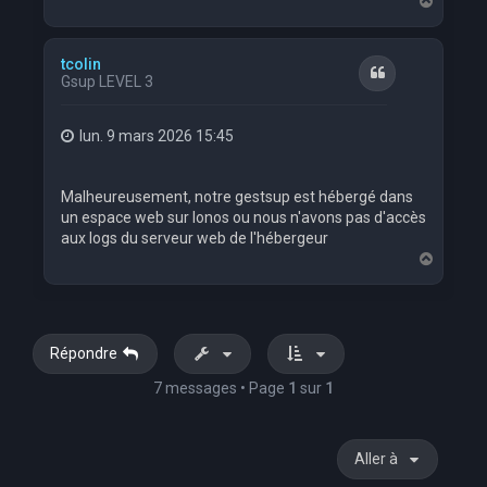
H
a
u
t
tcolin
Citation
Gsup LEVEL 3
lun. 9 mars 2026 15:45
Malheureusement, notre gestsup est hébergé dans
un espace web sur Ionos ou nous n'avons pas d'accès
aux logs du serveur web de l'hébergeur
H
a
u
t
Répondre
7 messages • Page
1
sur
1
Aller à