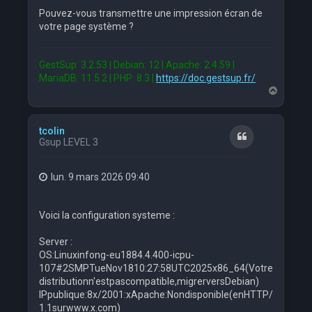
Pouvez-vous transmettre une impression écran de
votre page système ?
GestSup: 3.2.53 | Debian: 12 | Apache: 2.4.59 |
MariaDB: 11.5.2 | PHP: 8.3 |
https://doc.gestsup.fr/
H
a
u
t
tcolin
Citation
Gsup LEVEL 3
lun. 9 mars 2026 09:40
Voici la configuration systeme :
Server :
OS:Linuxinfong-eu1884.4.400-icpu-
107#2SMPTueNov1810:27:58UTC2025x86_64(Votre
distributionn'estpascompatible,migrerversDebian)
IPpublique:8x/2001:xApache:Nondisponible(enHTTP/
1.1surwww.x.com)