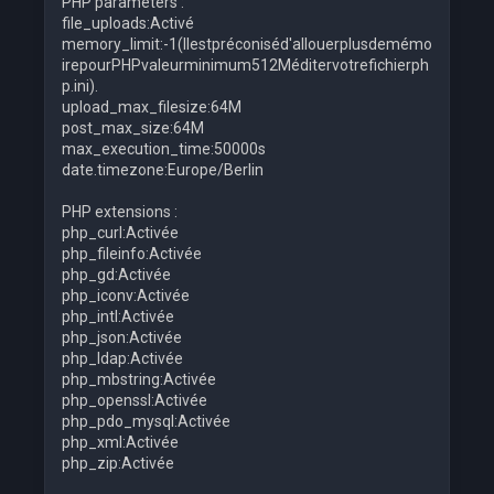
PHP parameters :
file_uploads:Activé
memory_limit:-1(Ilestpréconiséd'allouerplusdemémo
irepourPHPvaleurminimum512Méditervotrefichierph
p.ini).
upload_max_filesize:64M
post_max_size:64M
max_execution_time:50000s
date.timezone:Europe/Berlin
PHP extensions :
php_curl:Activée
php_fileinfo:Activée
php_gd:Activée
php_iconv:Activée
php_intl:Activée
php_json:Activée
php_ldap:Activée
php_mbstring:Activée
php_openssl:Activée
php_pdo_mysql:Activée
php_xml:Activée
php_zip:Activée