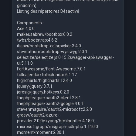
ginadmin)
Listing des répertoires:Désactivé
Components :
Ace:4.0.0
makeusabrew/bootbox:6.0.2
twbs/bootstrap:4.6.2
itsjavi/bootstrap-colorpicker:3.4.0
steveathon/bootstrap-wysiwyg:2.0.1
selectize/selectize.js:0.15.2swagger-api/swagger-
ui:5.11.0
FortAwesome/Font-Awesome:7.0.1
fullcalendar/fullcalendar:6.1.17
highcharts/highcharts:12.4.0
jquery/jquery:3.7.1
jeresig/jquery.hotkeys:0.2.0
thephpleague/oauth2-client:2.8.1
thephpleague/oauth2-google:4.0.1
stevenmaguire/oauth2-microsoft:2.2.0
greew/oauth2-azure-
provider:2.0.0ezyang/htmlpurifier:4.18.0
microsoftgraph/msgraph-sdk-php:1.110.0
moment/moment:2.30.1