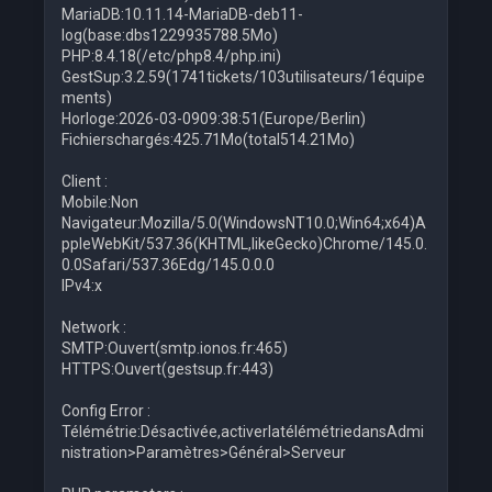
MariaDB:10.11.14-MariaDB-deb11-
log(base:dbs1229935788.5Mo)
PHP:8.4.18(/etc/php8.4/php.ini)
GestSup:3.2.59(1741tickets/103utilisateurs/1équipe
ments)
Horloge:2026-03-0909:38:51(Europe/Berlin)
Fichierschargés:425.71Mo(total514.21Mo)
Client :
Mobile:Non
Navigateur:Mozilla/5.0(WindowsNT10.0;Win64;x64)A
ppleWebKit/537.36(KHTML,likeGecko)Chrome/145.0.
0.0Safari/537.36Edg/145.0.0.0
IPv4:x
Network :
SMTP:Ouvert(smtp.ionos.fr:465)
HTTPS:Ouvert(gestsup.fr:443)
Config Error :
Télémétrie:Désactivée,activerlatélémétriedansAdmi
nistration>Paramètres>Général>Serveur