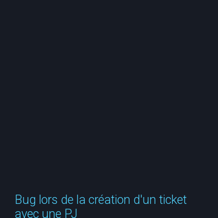
e
r
c
h
e
r
Bug lors de la création d'un ticket
avec une PJ