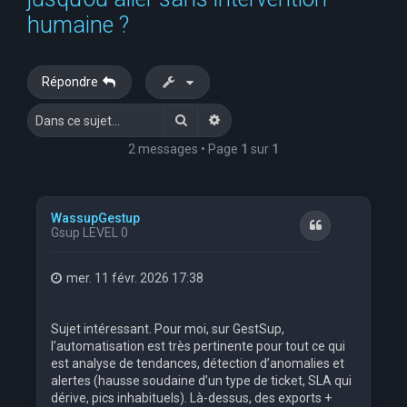
e
humaine ?
r
c
Répondre
h
Rechercher
Recherche avancée
e
r
2 messages • Page
1
sur
1
WassupGestup
Citation
Gsup LEVEL 0
mer. 11 févr. 2026 17:38
Sujet intéressant. Pour moi, sur GestSup,
l’automatisation est très pertinente pour tout ce qui
est analyse de tendances, détection d’anomalies et
alertes (hausse soudaine d’un type de ticket, SLA qui
dérive, pics inhabituels). Là-dessus, des exports +