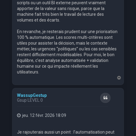
scripts ou un outil BI externe peuvent vraiment
apporter de la valeur sans risque, parce que la
machine fait très bien le travail de lecture des
volumes et des écarts.
En revanche, je resterais prudent sur une priorisation
100 % automatique. Les scores multi-critères sont
utiles pour assister la décision, mais le contexte
métier, les urgences “politiques” ou les cas sensibles
restent difficilement modélisables. Pour moi, le bon
équilibre, c’est analyse automatisée + validation
humaine sur ce qui impacte réellement les
utilisateurs.
H
a
u
t
WassupGestup
Citation
Gsup LEVEL 0
jeu. 12 févr. 2026 18:09
Je rajouterais aussi un point : l’automatisation peut