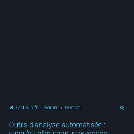
R
GestSup.fr
Forum
Général
e
Outils d’analyse automatisée :
c
jusqu’où aller sans intervention
h