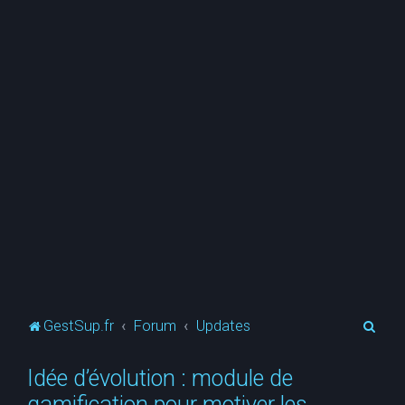
R
GestSup.fr
Forum
Updates
e
Idée d’évolution : module de
c
gamification pour motiver les
h