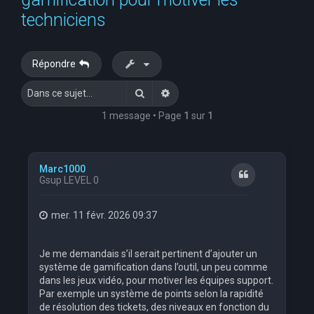
e
techniciens
r
c
Répondre
h
Rechercher
Recherche avancée
e
r
1 message • Page
1
sur
1
Marc1000
Citation
Gsup LEVEL 0
mer. 11 févr. 2026 09:37
Je me demandais s’il serait pertinent d’ajouter un
système de gamification dans l’outil, un peu comme
dans les jeux vidéo, pour motiver les équipes support.
Par exemple un système de points selon la rapidité
de résolution des tickets, des niveaux en fonction du