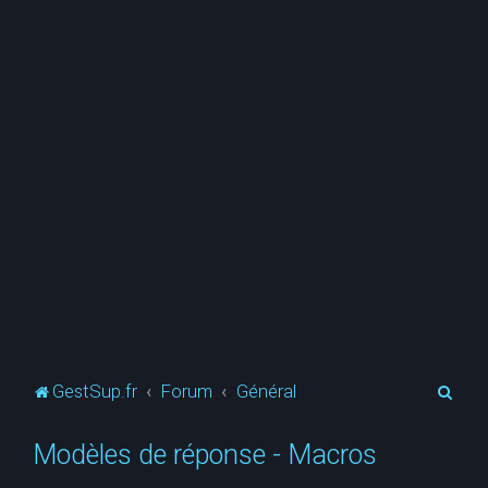
R
GestSup.fr
Forum
Général
e
Modèles de réponse - Macros
c
h