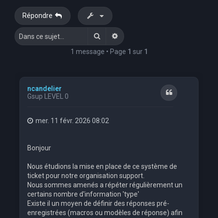
e
Répondre
r
Rechercher
Recherche avancée
c
h
1 message • Page
1
sur
1
e
r
ncandelier
Citation
Gsup LEVEL 0
mer. 11 févr. 2026 08:02
Bonjour
Nous étudions la mise en place de ce système de
ticket pour notre organisation support.
Nous sommes amenés a répéter régulièrement un
certains nombre d'information 'type'
Existe il un moyen de définir des réponses pré-
enregistrées (macros ou modèles de réponse) afin