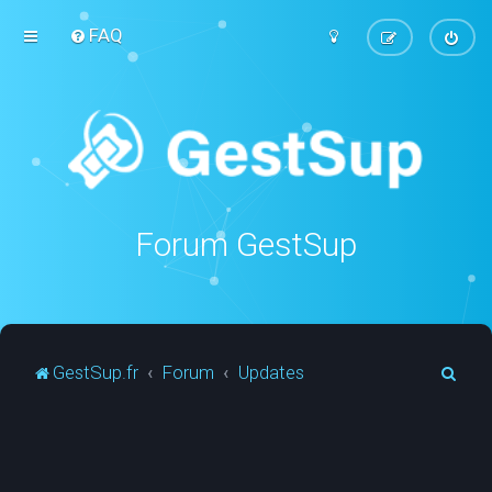
FAQ
Forum GestSup
R
GestSup.fr
Forum
Updates
e
c
h