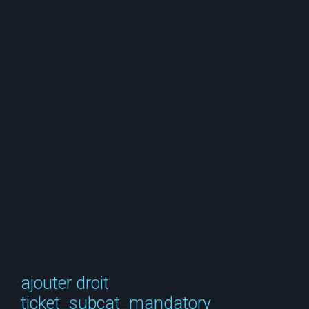
e
r
c
h
e
r
ajouter droit
ticket_subcat_mandatory