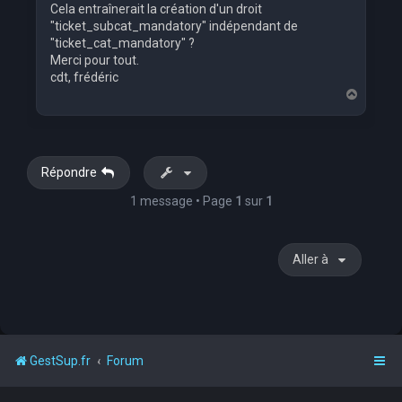
Cela entraînerait la création d'un droit
"ticket_subcat_mandatory" indépendant de
"ticket_cat_mandatory" ?
Merci pour tout.
cdt, frédéric
H
a
u
t
Répondre
1 message • Page
1
sur
1
Aller à
GestSup.fr
Forum