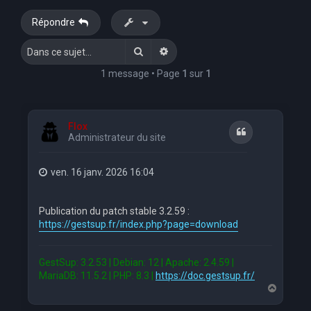
e
Répondre
r
Rechercher
Recherche avancée
c
h
1 message • Page
1
sur
1
e
r
Flox
Citation
Administrateur du site
ven. 16 janv. 2026 16:04
Publication du patch stable 3.2.59 :
https://gestsup.fr/index.php?page=download
GestSup: 3.2.53 | Debian: 12 | Apache: 2.4.59 |
MariaDB: 11.5.2 | PHP: 8.3 |
https://doc.gestsup.fr/
H
a
u