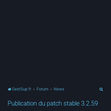
R
GestSup.fr
Forum
News
e
Publication du patch stable 3.2.59
c
h