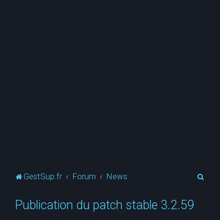
R
GestSup.fr
Forum
News
e
Publication du patch stable 3.2.59
c
h