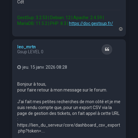
Cdt
GestSup: 3.2.53 | Debian: 12 | Apache: 2.4.59 |
MariaDB: 11.5.2 | PHP: 8.3 |
https://doc.gestsup.fr/
H
a
u
t
leo_mrtn
Citation
Gsup LEVEL 0
jeu. 15 janv. 2026 08:28
Bonjour à tous,
pour faire retour à mon message sur le forum.
J’ai fait mes petites recherches de mon côté et je me
suis rendu compte que, pour un export CSV via la
page de gestion des tickets, on fait appel à cette URL
:
https://lien_du_serveur/core/dashboard_csv_export
.php?token=....