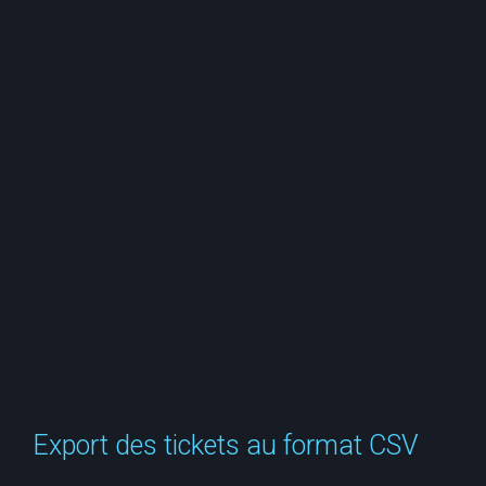
e
r
c
h
e
r
Export des tickets au format CSV