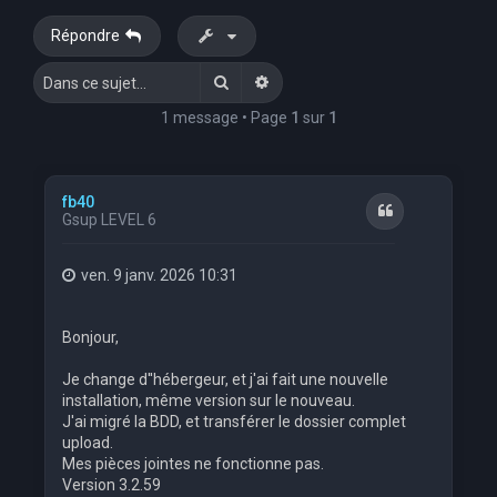
e
Répondre
r
Rechercher
Recherche avancée
c
h
1 message • Page
1
sur
1
e
r
fb40
Citation
Gsup LEVEL 6
ven. 9 janv. 2026 10:31
Bonjour,
Je change d''hébergeur, et j'ai fait une nouvelle
installation, même version sur le nouveau.
J'ai migré la BDD, et transférer le dossier complet
upload.
Mes pièces jointes ne fonctionne pas.
Version 3.2.59