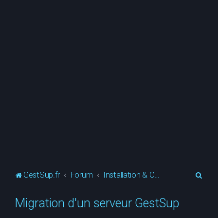
R
GestSup.fr
Forum
Installation & Configuration
e
Migration d'un serveur GestSup
c
h