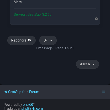
Merci.
Serveur: GestSup: 3.2.60
H
a
u
t
Répondre
1 message • Page
1
sur
1
Aller à
GestSup.fr
Forum
Powered by
phpBB
™
Traduit par
phpBB-fr.com