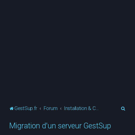
R
GestSup.fr
Forum
Installation & Configuration
e
Migration d'un serveur GestSup
c
h