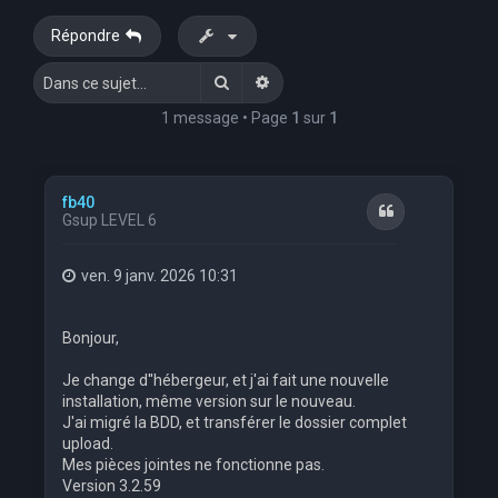
e
Répondre
r
Rechercher
Recherche avancée
c
h
1 message • Page
1
sur
1
e
r
fb40
Citation
Gsup LEVEL 6
ven. 9 janv. 2026 10:31
Bonjour,
Je change d''hébergeur, et j'ai fait une nouvelle
installation, même version sur le nouveau.
J'ai migré la BDD, et transférer le dossier complet
upload.
Mes pièces jointes ne fonctionne pas.
Version 3.2.59