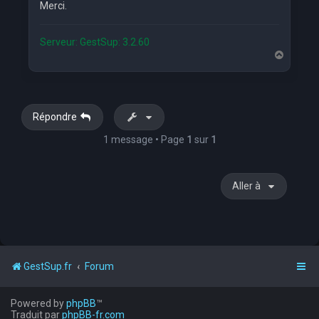
Merci.
Serveur: GestSup: 3.2.60
H
a
u
t
Répondre
1 message • Page
1
sur
1
Aller à
GestSup.fr
Forum
Powered by
phpBB
™
Traduit par
phpBB-fr.com