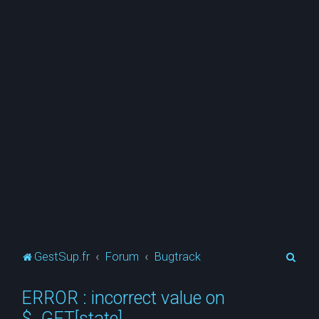
R
GestSup.fr
Forum
Bugtrack
e
ERROR : incorrect value on
c
$_GET[state]
h