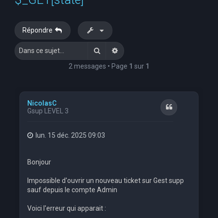
e
r
Répondre
c
Rechercher
Recherche avancée
h
e
2 messages • Page
1
sur
1
r
NicolasC
Citation
Gsup LEVEL 3
lun. 15 déc. 2025 09:03
Bonjour
Impossible d'ouvrir un nouveau ticket sur Gest supp
sauf depuis le compte Admin
Voici l'erreur qui apparait :