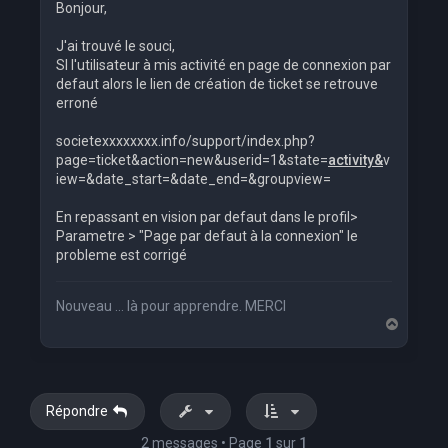
Bonjour,
J'ai trouvé le souci,
SI l'utilisateur à mis activité en page de connexion par
defaut alors le lien de création de ticket se retrouve
erroné
societexxxxxxxx.info/support/index.php?
page=ticket&action=new&userid=1&state=
activity&
v
iew=&date_start=&date_end=&groupview=
En repassant en vision par defaut dans le profil>
Parametre > "Page par defaut à la connexion" le
probleme est corrigé
Nouveau ... là pour apprendre. MERCI
H
a
u
t
Répondre
2 messages • Page
1
sur
1