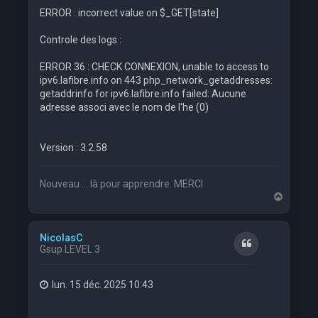
ERROR : incorrect value on $_GET[state]
Controle des logs :
ERROR 36 : CHECK CONNEXION, unable to access to
ipv6.lafibre.info on 443 php_network_getaddresses:
getaddrinfo for ipv6.lafibre.info failed: Aucune
adresse associ avec le nom de l'he (0)
Version : 3.2.58
Nouveau ... là pour apprendre. MERCI
H
a
u
t
NicolasC
Citation
Gsup LEVEL 3
lun. 15 déc. 2025 10:43