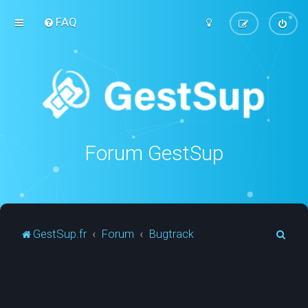
FAQ
Forum GestSup
R
GestSup.fr
Forum
Bugtrack
e
c
h