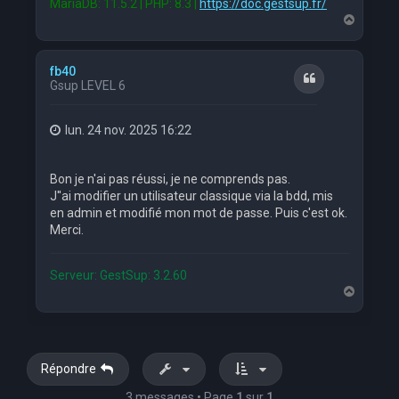
MariaDB: 11.5.2 | PHP: 8.3 |
https://doc.gestsup.fr/
H
a
u
t
fb40
Citation
Gsup LEVEL 6
lun. 24 nov. 2025 16:22
Bon je n'ai pas réussi, je ne comprends pas.
J''ai modifier un utilisateur classique via la bdd, mis
en admin et modifié mon mot de passe. Puis c'est ok.
Merci.
Serveur: GestSup: 3.2.60
H
a
u
t
Répondre
3 messages • Page
1
sur
1