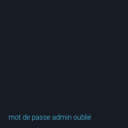
e
r
c
h
e
r
mot de passe admin oublié