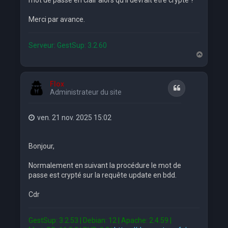
mot de passe en clair alors qu'il devrait être crypté ?
Merci par avance.
Serveur: GestSup: 3.2.60
H
a
u
t
Flox
Citation
Administrateur du site
ven. 21 nov. 2025 15:02
Bonjour,
Normalement en suivant la procédure le mot de
passe est crypté sur la requête update en bdd.
Cdr
GestSup: 3.2.53 | Debian: 12 | Apache: 2.4.59 |